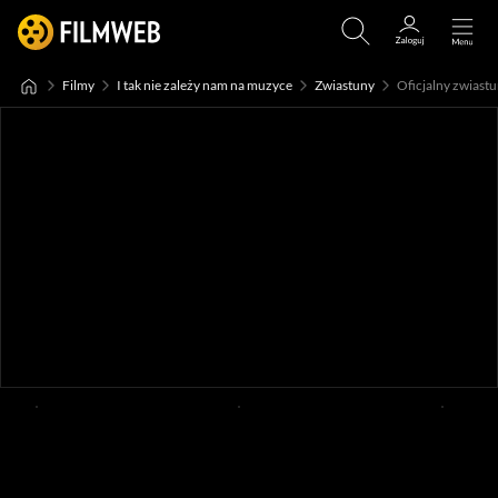
Filmy
I tak nie zależy nam na muzyce
Zwiastuny
Oficjalny zwiastun