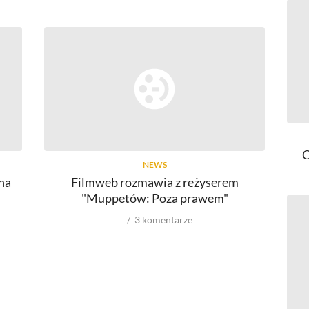
C
NEWS
na
Filmweb rozmawia z reżyserem
Mup
"Muppetów: Poza prawem"
3
komentarze