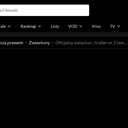
iale
Rankingi
Listy
VOD
Kino
TV
oza prawem
Zwiastuny
Oficjalny zwiastun / trailer nr 2 (amerykański)