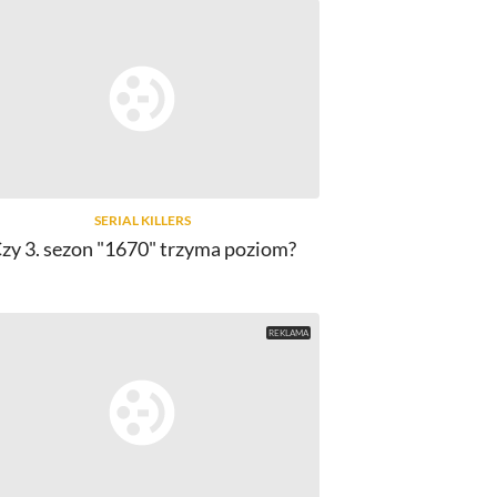
SERIAL KILLERS
zy 3. sezon "1670" trzyma poziom?
FILMY, MULTIMEDIA
pety parodiują "Skyfall" i "Szpiega"
"Muppety 2"
napisa
3
komentarze