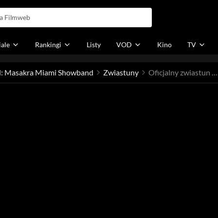
iale
Rankingi
Listy
VOD
Kino
TV
: Masakra Miami Showband
Zwiastuny
Oficjalny zwiastun / trailer nr 1