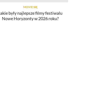
MOVIE SIĘ
Jakie były najlepsze filmy festiwalu
Nowe Horyzonty w 2026 roku?
INNY
lmy o Spider-Manie. Od najlepszego
do najgorszego