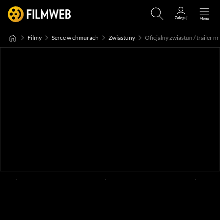
Filmy
Serce w chmurach
Zwiastuny
Oficjalny zwiastun / trailer nr