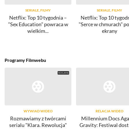
SERIALE, FILMY
SERIALE, FILMY
Netflix: Top 10 tygodnia –
Netflix: Top 10 tygod
"Sex Education" powraca w
"Serce w chmurach" po
wielkim...
ekrany
Programy Filmwebu
WYWIAD WIDEO
RELACJA WIDEO
Rozmawiamy z twórcami
Millennium Docs Aga
serialu "Klara. Rewolucja"
Gravity: Festiwal dos