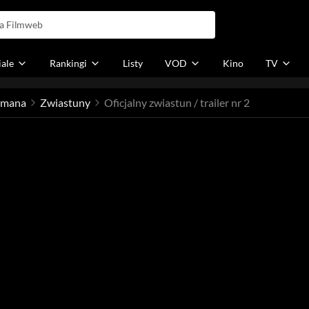
iale
Rankingi
Listy
VOD
Kino
TV
gmana
Zwiastuny
Oficjalny zwiastun / trailer nr 2