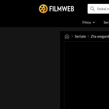
Filmy
Ser
Seriale
Zła weganka