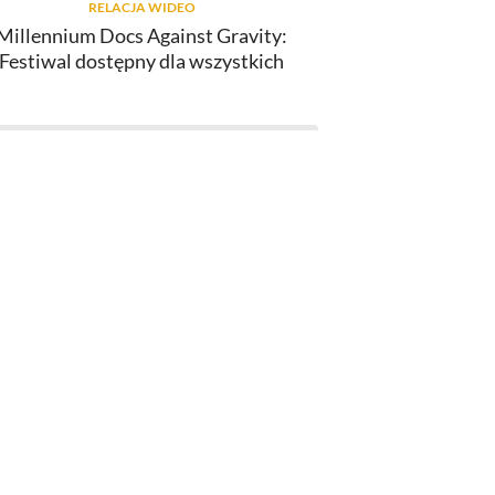
RELACJA WIDEO
Millennium Docs Against Gravity:
Festiwal dostępny dla wszystkich
SERIAL KILLERS
"Ted Lasso" (4. sezon): recenzja
pierwszego odcinka