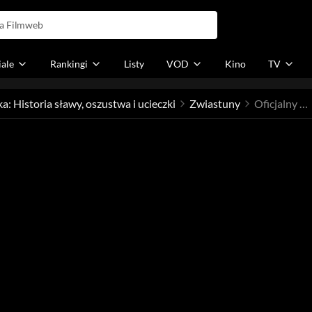
iale
Rankingi
Listy
VOD
Kino
TV
: Historia sławy, oszustwa i ucieczki
Zwiastuny
Oficjalny zwiastun / trailer nr 1