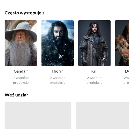
Często występuje z
Gandalf
Thorin
Kíli
D
2
wspólne
2
wspólne
2
wspólne
2
w
produkcje
produkcje
produkcje
pro
Weź udział