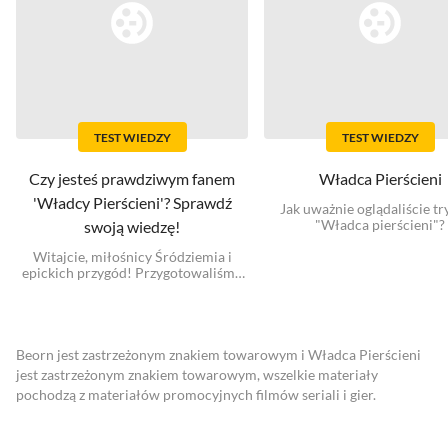
TEST WIEDZY
TEST WIEDZY
Czy jesteś prawdziwym fanem
Władca Pierścieni
'Władcy Pierścieni'? Sprawdź
Jak uważnie oglądaliście tr
"Władca pierścieni"?
swoją wiedzę!
Witajcie, miłośnicy Śródziemia i
epickich przygód! Przygotowaliśmy
dla Was niezwykły quiz, który
przeniesie Was w magiczny świat
"Władcy Pierścieni".
Beorn jest zastrzeżonym znakiem towarowym i Władca Pierścieni
jest zastrzeżonym znakiem towarowym, wszelkie materiały
pochodzą z materiałów promocyjnych filmów seriali i gier.