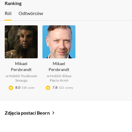
Ranking
Ról
Odtwórców
Mikael
Mikael
Persbrandt
Persbrandt
w
Hobbit: Pustkowie
w
Hobbit: Bitwa
Smauga
Pięciu Armii
8,0
7,8
538
ocen
522
oceny
Zdjęcia postaci Beorn