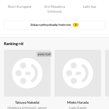
Shuri Kurogane
Jiro Masatora
Lady Sue
Ichimonji
Zobacz pełną obsadę i twórców
Ranking ról
#490 TOP
Tatsuya Nakadai
Mieko Harada
Hidetora Ichimonji, senior
Lady Kaede