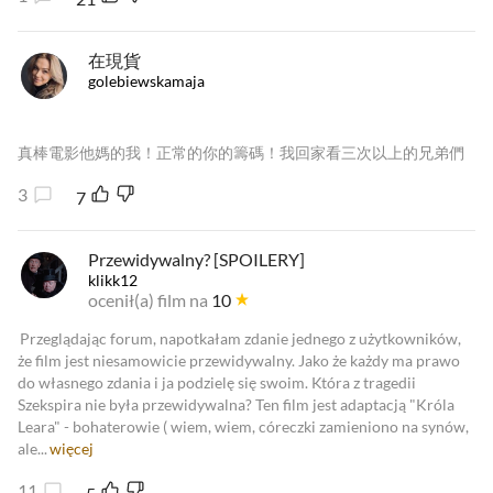
在現貨
golebiewskamaja
真棒電影他媽的我！正常的你的籌碼！我回家看三次以上的兄弟們
3
7
Przewidywalny? [SPOILERY]
klikk12
ocenił(a) film na
10
Przeglądając forum, napotkałam zdanie jednego z użytkowników,
że film jest niesamowicie przewidywalny. Jako że każdy ma prawo
do własnego zdania i ja podzielę się swoim. Która z tragedii
Szekspira nie była przewidywalna? Ten film jest adaptacją "Króla
Leara" - bohaterowie ( wiem, wiem, córeczki zamieniono na synów,
ale...
więcej
11