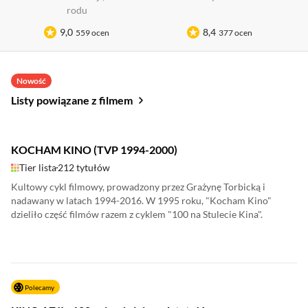
rodu
9,0
8,4
559 ocen
377 ocen
Nowość
Listy powiązane z filmem
KOCHAM KINO (TVP 1994-2000)
Tier lista
212 tytułów
Kultowy cykl filmowy, prowadzony przez Grażynę Torbicką i
nadawany w latach 1994-2016. W 1995 roku, "Kocham Kino"
dzieliło część filmów razem z cyklem "100 na Stulecie Kina".
Polecamy