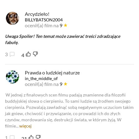
Arcydzieło!
BILLYBATSON2004
ocenił(a) film na
9
Uwaga Spoiler! Ten temat może zawierać treści zdradzające
fabułę.
3
4
Prawda o ludzkiej naturze
in_the_middle_of
ocenił(a) film na
9
W jednej z finałowych scen filmu padają znamienne dla filozofii
buddyjskiej slowa o cierpieniu. To sami ludzie są źrodłem swojego
cierpienia. Pozwalają zawładnąć sobą negatywnym uczuciom takim
jak gniew, chciwość i przywiązanie, co prowadzi ich do złych
czynów, mordowania się, destrukcji świata, w którym żyją. W
filmie...
więcej
1
21