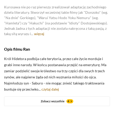
Kurosawa nie po raz pierwszy zrealizował adaptację zachodniego
Zobacz oceny krytyków
dzieła literatury. Stworzył wcześniej takie filmy jak "Donzoko" (wg.
"Na dnie" Gorkiego), "Warui Yatsu Hodo Yoku Nemuru" (wg.
"Hamleta") czy "Hakuchi" (na podstawie "Idioty" Dostojewskiego).
Jednak żadna z tych adaptacji nie została nakręcona z taką pasją, z
taką siłą wyrazu i...
więcej
Opis filmu Ran
Król Hidetora podbija całe terytoria, przez całe życie morduje i
grabi inne narody. W końcu postanawia przejść na emeryturę. Ma
zamiar podzielić swoje królestwo na trzy części dla swych trzech
synów, ale najpierw żąda od nich wyznania miłości do ojca.
Najmłodszy syn - Saburo - nie mogąc znieść takiego traktowania
buntuje się przeciwko...
czytaj dalej
Zobacz wszystkie
4