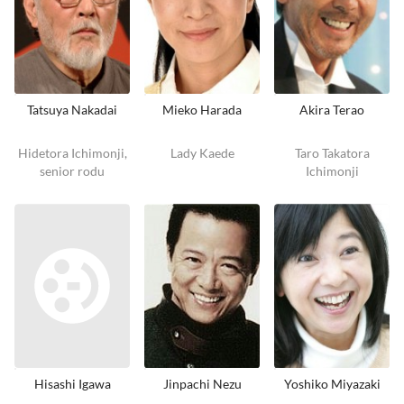
Tatsuya Nakadai
Mieko Harada
Akira Terao
Hidetora Ichimonji,
Lady Kaede
Taro Takatora
senior rodu
Ichimonji
Hisashi Igawa
Jinpachi Nezu
Yoshiko Miyazaki