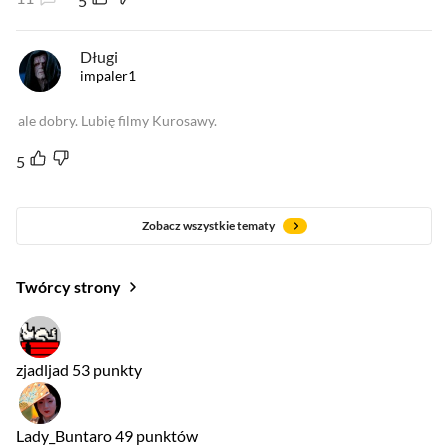
5
Długi
impaler1
ale dobry. Lubię filmy Kurosawy.
5
Zobacz wszystkie tematy
Twórcy strony
zjadljad
53 punkty
Lady_Buntaro
49 punktów