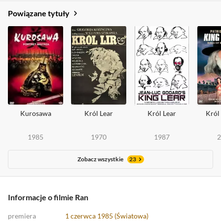
Powiązane tytuły
Kurosawa
Król Lear
Król Lear
Król
1985
1970
1987
2
Zobacz wszystkie
23
Informacje o filmie Ran
premiera
1 czerwca 1985 (Światowa)