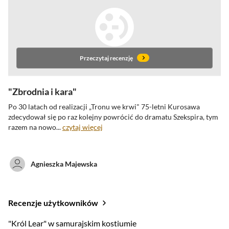
Przeczytaj recenzję
Zbrodnia i kara
Po 30 latach od realizacji „Tronu we krwi" 75-letni Kurosawa
zdecydował się po raz
kolejny powrócić do dramatu Szekspira, tym
razem na nowo...
czytaj więcej
Agnieszka Majewska
Recenzje użytkowników
oceny krytyków
"Król Lear" w samurajskim kostiumie