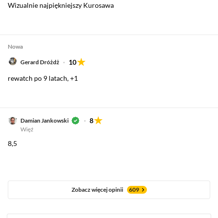
Wizualnie najpiękniejszy Kurosawa
Nowa
10
Gerard Dróżdż
rewatch po 9 latach, +1
8
Damian Jankowski
Więź
8,5
Zobacz więcej opinii
609