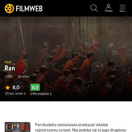
FILM
Ran
1985
2h 40m
8,0
8,0
15 tys.
ocen
29
krytyków
(636)
(67)
(77)
(0)
Pan feudalny postanawia przekazać władzę
najstarszemu synowi. Nie podoba się to jego drugiemu