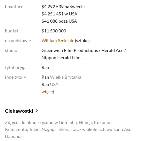
boxoffice
$4 292 539 na świecie
$4 251 451 w USA
$41 088 poza USA
budżet
$11 500 000
na podstawie
William Szekspir
(
sztuka
)
studio
Greenwich Film Productions
/
Herald Ace
/
Nippon Herald Films
tytuł oryg.
Ran
inne tytuły
Ran
Wielka Brytania
Ran
USA
więcej
Ciekawostki
Zdjęcia do filmu kręcono w Gotemba, Himeji, Kokonoe,
Kumamoto, Tokio, Nagoja i Shōnai oraz w okolicach wulkanu Aso
(Japonia).