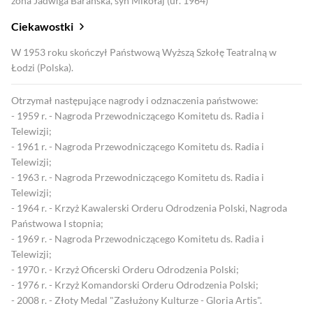
żona Jadwiga Barańska, syn Mikołaj (ur. 1964)
Ciekawostki
W 1953 roku skończył Państwową Wyższą Szkołę Teatralną w
Łodzi (Polska).
Otrzymał następujące nagrody i odznaczenia państwowe:
- 1959 r. - Nagroda Przewodniczącego Komitetu ds. Radia i
Telewizji;
- 1961 r. - Nagroda Przewodniczącego Komitetu ds. Radia i
Telewizji;
- 1963 r. - Nagroda Przewodniczącego Komitetu ds. Radia i
Telewizji;
- 1964 r. - Krzyż Kawalerski Orderu Odrodzenia Polski, Nagroda
Państwowa I stopnia;
- 1969 r. - Nagroda Przewodniczącego Komitetu ds. Radia i
Telewizji;
- 1970 r. - Krzyż Oficerski Orderu Odrodzenia Polski;
- 1976 r. - Krzyż Komandorski Orderu Odrodzenia Polski;
- 2008 r. - Złoty Medal "Zasłużony Kulturze - Gloria Artis".