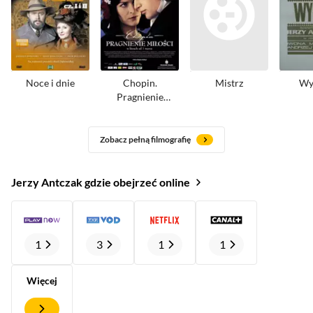
Noce i dnie
Chopin.
Mistrz
Wy
Pragnienie
miłości
Zobacz pełną filmografię
Jerzy Antczak gdzie obejrzeć online
1
3
1
1
Więcej