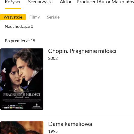
Reżyser
Scenarzysta
Aktor
Producent
Autor Materiałó
Wszystkie
Filmy
Seriale
Nadchodzące
0
Po premierze
15
Chopin. Pragnienie miłości
2002
Dama kameliowa
1995