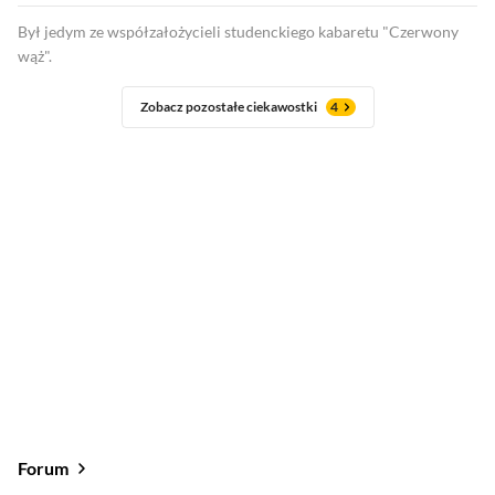
Był jedym ze współzałożycieli studenckiego kabaretu "Czerwony
wąż".
Zobacz pozostałe ciekawostki
4
Forum