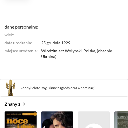
Jadwigą Barańską scenariusza filmu fabularnego p.t.
"Chopin" Antczak przygotowuje się do jego realizacji.
Obecnie jest profesorem w Szkole Filmowej UCLA. w
Los Angeles.
dane personalne:
wiek:
data urodzenia:
25 grudnia 1929
miejsce urodzenia:
Włodzimierz Wołyński,
Polska
, (
obecnie
Ukraina
)
Zdobył Złote Lwy,
3 inne nagrody
oraz
6 nominacji
Znany z