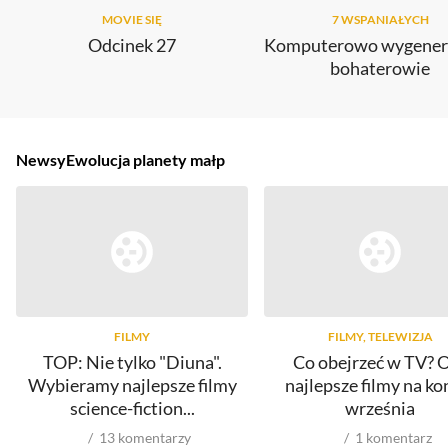
MOVIE SIĘ
7 WSPANIAŁYCH
Odcinek 27
Komputerowo wygener
bohaterowie
Newsy
Ewolucja planety małp
FILMY
FILMY, TELEWIZJA
TOP: Nie tylko "Diuna".
Co obejrzeć w TV? 
Wybieramy najlepsze filmy
najlepsze filmy na ko
science-fiction...
września
13
komentarzy
1
komentarz