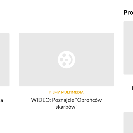
Pro
FILMY, MULTIMEDIA
za
WIDEO: Poznajcie "Obrońców
"O
"
skarbów"