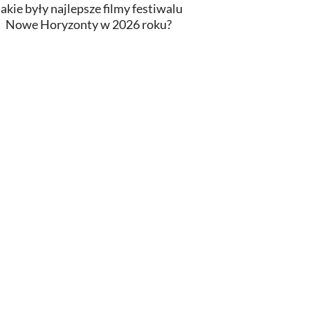
Jakie były najlepsze filmy festiwalu
Nowe Horyzonty w 2026 roku?
INNY
lmy o Spider-Manie. Od najlepszego
do najgorszego