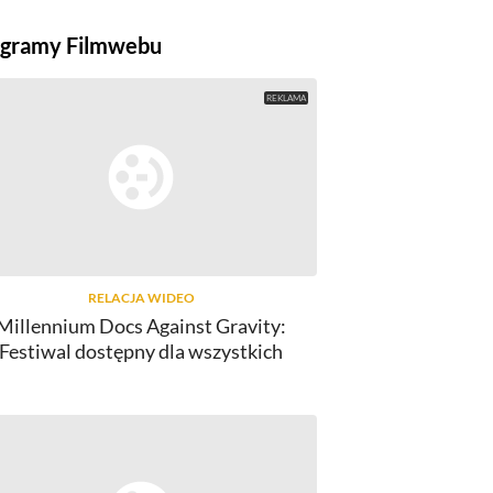
gramy Filmwebu
RELACJA WIDEO
Millennium Docs Against Gravity:
FILMY
Festiwal dostępny dla wszystkich
brońcy skarbów" przedpremierowo
BERLINALE 2
w kinie Atlantic