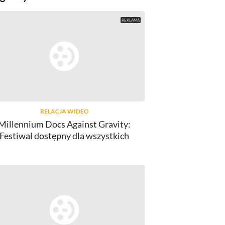
RELACJA WIDEO
Millennium Docs Against Gravity:
DVD/BLU-RAY, FILMY
Festiwal dostępny dla wszystkich
John Carter na DVD w atrakcyjnej
John Carte
cenie
12
komentarzy