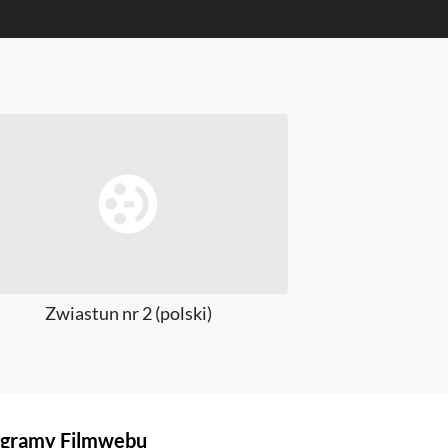
Zwiastun nr 2 (polski)
Zw
gramy Filmwebu