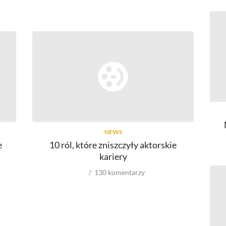
NEWS
e
10 ról, które zniszczyły aktorskie
kariery
130
komentarzy