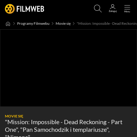
Programy Filmwebu
Movie się
MOVIE SIĘ
"Mission: Impossible - Dead Reckoning - Part
One", "Pan Samochodzik i templariusze",
"Nimona"