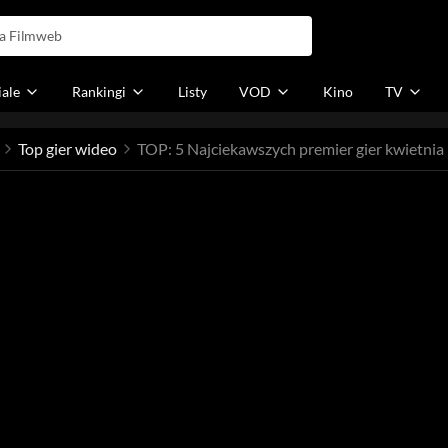
iale
Rankingi
Listy
VOD
Kino
TV
Top gier wideo
TOP: 5 Najciekawszych premier gier kwietnia