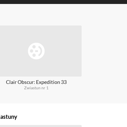
Clair Obscur: Expedition 33
Indiana J
Zwiastun nr 1
Z
astuny