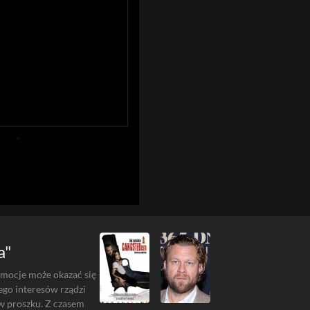
a"
 emocje może okazać się
jego interesów rządzi
 w proszku. Z czasem