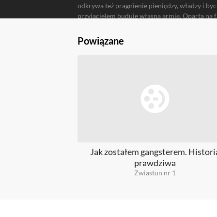
odkrywa też pragnienie pieniędzy, władzy i byc
przyjacielem buduje własną armię. Oparta na f
zaczynali w kreszowych dresach i stworzyli org
został jednak napisany pociskami i krwią – cza
Powiązane
okrutnych rękach.
Jak zostałem gangsterem. Histori
prawdziwa
Zwiastun nr 1