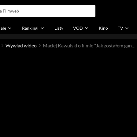
iale
Rankingi
Listy
VOD
Kino
TV
Wywiad wideo
Maciej Kawulski o filmie "Jak zostałem gangsterem. Historia prawdziwa"