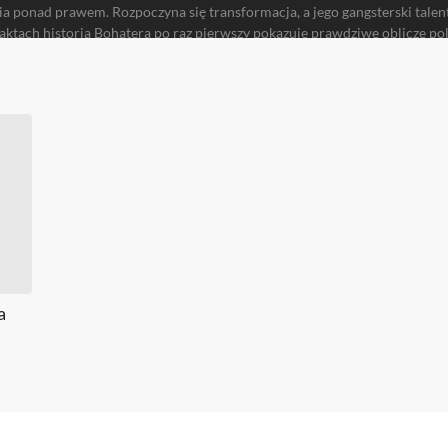
ia ponad prawem. Rozpoczyna się transformacja, a jego gangsterski talen
aktach historia Bohatera po raz pierwszy pokazuje prawdziwe oblicze po
anizację przestępczą, która przez chwilę panowała nad całym krajem. Finał
sem słowo rani mocniej niż kula, a miłość i przyjaźń mogą być lekarstwe
a