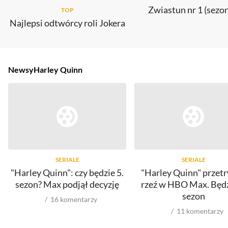
Zwiastun nr 1 (sezon
TOP
Najlepsi odtwórcy roli Jokera
Newsy
Harley Quinn
SERIALE
SERIALE
"Harley Quinn": czy będzie 5.
"Harley Quinn" przet
sezon? Max podjął decyzję
rzeź w HBO Max. Będz
sezon
16
komentarzy
11
komentarzy