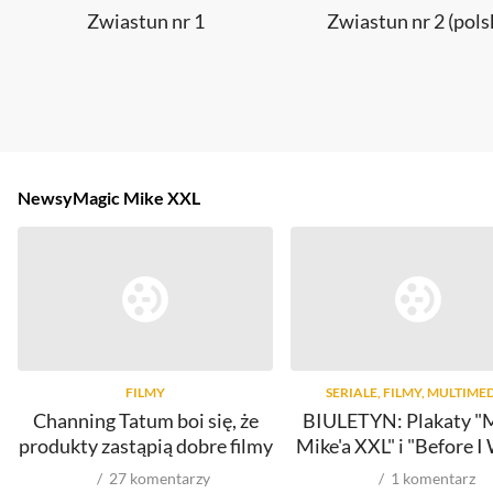
Zwiastun nr 1
Zwiastun nr 2 (pols
Newsy
Magic Mike XXL
FILMY
SERIALE, FILMY, MULTIME
Channing Tatum boi się, że
BIULETYN: Plakaty "
produkty zastąpią dobre filmy
Mike'a XXL" i "Before I
27
komentarzy
1
komentarz