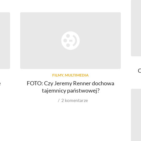
C
FILMY, MULTIMEDIA
e
FOTO: Czy Jeremy Renner dochowa
F
.
tajemnicy państwowej?
2
komentarze