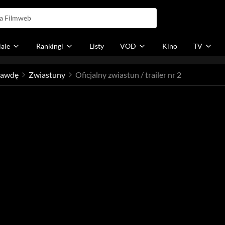
iale
Rankingi
Listy
VOD
Kino
TV
rawdę
Zwiastuny
Oficjalny zwiastun / trailer nr 2