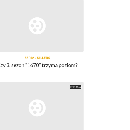
SERIAL KILLERS
zy 3. sezon "1670" trzyma poziom?
FILMY, MULTIMEDIA
OTO: Jeremy Renner jako posłaniec
Liotta 
do zabicia
zdemaskowa