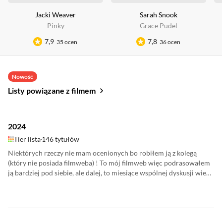
Jacki Weaver
Sarah Snook
Pinky
Grace Pudel
7,9
7,8
35 ocen
36 ocen
Nowość
Listy powiązane z filmem
2024
Tier lista
146 tytułów
Niektórych rzeczy nie mam ocenionych bo robiłem ją z kolegą
(który nie posiada filmweba) ! To mój filmweb więc podrasowałem
ją bardziej pod siebie, ale dalej, to miesiące wspólnej dyskusji wiec
credit dla Szewczyka. Do tego "nagrody": Najlepszy film - I Saw the
TV Glow Najlepsza animacja - Mononoke: Zjawa w deszczu
Najlepszy akcja - Kowloon Walled City: Walled In Najlepszy
wizualnie - Diuna 2 (HM: Megalopolis) Najlepszy vibe - I Saw the TV