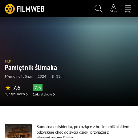
FILM
Pamiętnik ślimaka
Memoir of a Snail
2024
1h 33m
7,6
7,5
1,7 tys.
ocen
16
krytyków
(225)
(41)
(14)
(0)
Samotna outsiderka, po rozłące z bratem bliźniakiem
odzyskuje chęć do życia dzięki przyjaźni z
ekscentryczną Pinky.