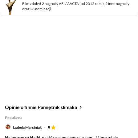
Film zdobył
2 nagrody
AFI / AACTA (od 2012 roku),
2 inne nagrody
oraz
28 nominacji
Opinie o filmie Pamiętnik ślimaka
Popularna
9
Izabela Marciniak
Najgorsze są klatki, w które zamykamy się sami. Mimo wielu