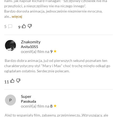
nami. jak napisał Richard Flanagan: "Szczęśliwy człowiek nie ma
przeszłości, a nieszczęśliwy nie ma niczego innego".
Bardzo dorosła animacja, jednocześnie niezmiernie mroczna,
ale...
więcej
5
9
Znakomity
Anita1055
ocenił(a) film na
9
Bardzo dobra animacja, już od pierwszych sekund poznałam ten
charakterystyczny styl "Mary i Max" choć trochę minęło odkąd go
oglądałam ostatnio. Serdecznie polecam.
11
Super
Passkuda
ocenił(a) film na
8
Ależ to wspaniały film, zabawny, prześmiewczy...Wzruszający, ale