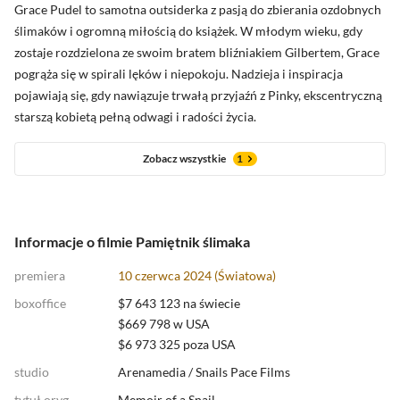
uważniej. Na innych i na samego siebie. Budzi empatię, burzy
Grace Pudel to samotna outsiderka z pasją do zbierania ozdobnych
stereotypy i przypomina, że za każdym zachowaniem kryje się
ślimaków i ogromną miłością do książek. W młodym wieku, gdy
historia, której często nie widać.
zostaje rozdzielona ze swoim bratem bliźniakiem Gilbertem, Grace
Zobacz oceny krytyków
pogrąża się w spirali lęków i niepokoju. Nadzieja i inspiracja
pojawiają się, gdy nawiązuje trwałą przyjaźń z Pinky, ekscentryczną
starszą kobietą pełną odwagi i radości życia.
Zobacz wszystkie
1
Informacje o filmie Pamiętnik ślimaka
premiera
10 czerwca 2024 (Światowa)
boxoffice
$7 643 123 na świecie
$669 798 w USA
$6 973 325 poza USA
studio
Arenamedia
/
Snails Pace Films
tytuł oryg.
Memoir of a Snail