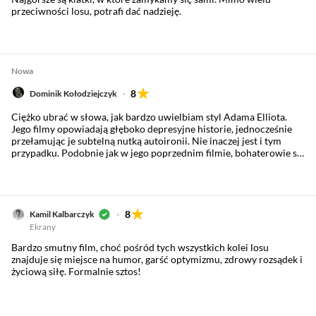
przeciwności losu, potrafi dać nadzieję.
Nowa
8
Dominik Kołodziejczyk
Ciężko ubrać w słowa, jak bardzo uwielbiam styl Adama Elliota.
Jego filmy opowiadają głęboko depresyjne historie, jednocześnie
przełamując je subtelną nutką autoironii. Nie inaczej jest i tym
przypadku. Podobnie jak w jego poprzednim filmie, bohaterowie są
świetnie rozpisani, a ich historie pięknie domyka poruszający w
finale morał. Momentami bywa nieco przesadzony, ale to nadal
kawał znakomitego kina poklatkowego skierowanego przede
wszystkim do dorosłego widza. Właśnie takiego filmu ostatnio mi
brakowało.
8
Kamil Kalbarczyk
Ekrany
Bardzo smutny film, choć pośród tych wszystkich kolei losu
znajduje się miejsce na humor, garść optymizmu, zdrowy rozsądek i
życiową siłę. Formalnie sztos!