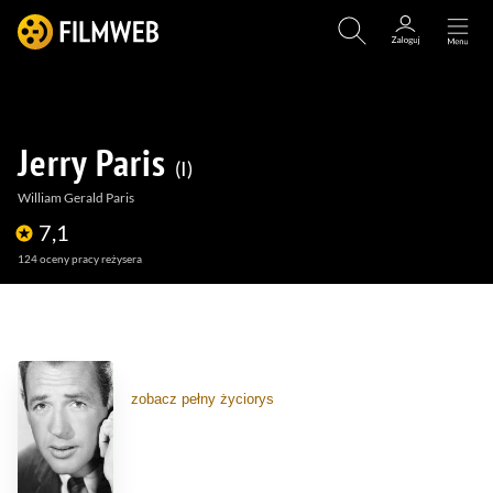
Jerry Paris
I
William Gerald Paris
7,1
124
oceny pracy reżysera
(113)
(4)
(1)
zobacz pełny życiorys