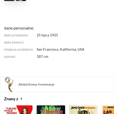
dane personalne:
data urodzenia:
25 lipca 1925
data śmierci:
miejsce urodzenia:
San Francisco, Kalifornia,
USA
wzrost:
187 cm
Zdobył Emmy,
4 nominacje
Znany z