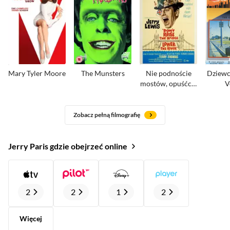
Mary Tyler Moore
The Munsters
Nie podnoście
Dziewc
mostów, opuśćcie
V
rzekę
Zobacz pełną filmografię
Jerry Paris gdzie obejrzeć online
2
2
1
2
Więcej