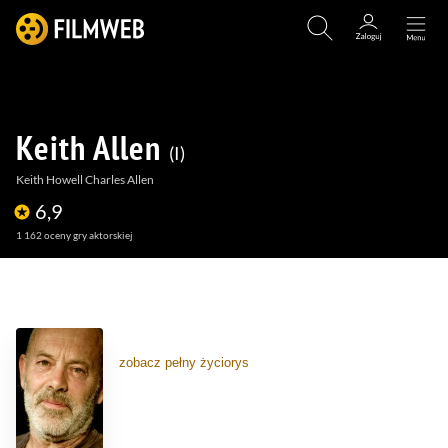
Keith Allen
I
Keith Howell Charles Allen
6,9
1 162
oceny gry aktorskiej
(110)
(29)
zobacz pełny życiorys