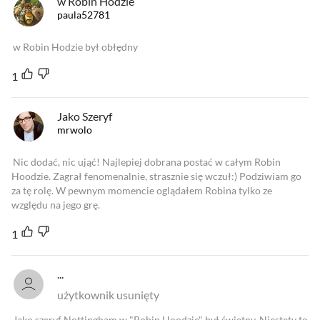
w Robin Hodzie
paula52781
w Robin Hodzie był obłędny
1
Jako Szeryf
mrwolo
Nic dodać, nic ująć! Najlepiej dobrana postać w całym Robin
Hoodzie. Zagrał fenomenalnie, strasznie się wczuł:) Podziwiam go
za tę rolę. W pewnym momencie oglądałem Robina tylko ze
względu na jego grę.
1
...
użytkownik usunięty
Jako szeryf Nottingham w "Robin Hoodzie" był świetny. Niestety to