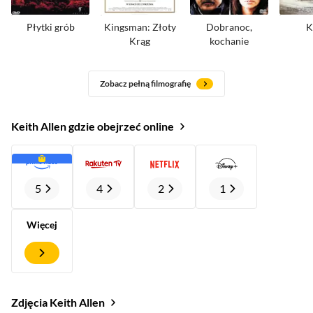
Płytki grób
Kingsman: Złoty
Dobranoc,
K
Krąg
kochanie
Zobacz pełną filmografię
Keith Allen gdzie obejrzeć online
5
4
2
1
Więcej
Zdjęcia Keith Allen