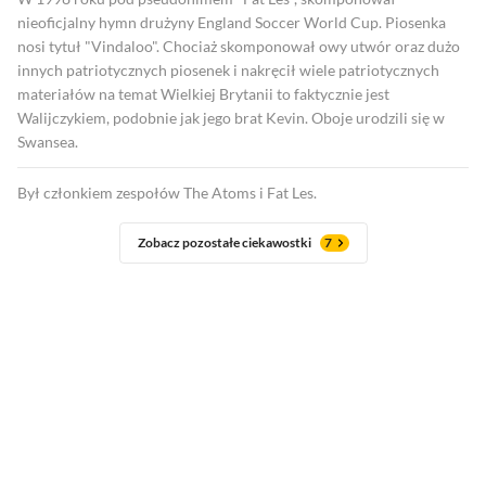
nieoficjalny hymn drużyny England Soccer World Cup. Piosenka
nosi tytuł "Vindaloo". Chociaż skomponował owy utwór oraz dużo
innych patriotycznych piosenek i nakręcił wiele patriotycznych
materiałów na temat Wielkiej Brytanii to faktycznie jest
Walijczykiem, podobnie jak jego brat Kevin. Oboje urodzili się w
Swansea.
Był członkiem zespołów The Atoms i Fat Les.
Zobacz pozostałe ciekawostki
7