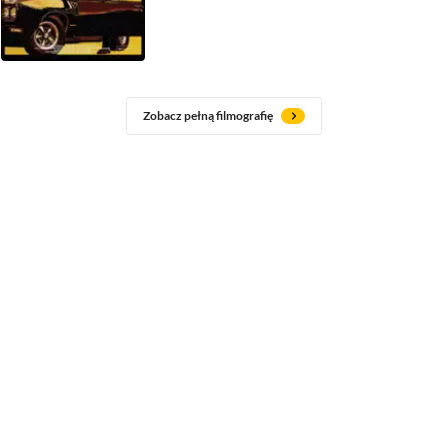
Zobacz pełną filmografię
Jak zmienił się Keith Allen
1994
Płytki grób