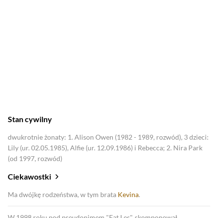
2021
Morderca z Pembroke
Stan cywilny
dwukrotnie żonaty: 1. Alison Owen (1982 - 1989, rozwód), 3 dzieci:
Lily (ur. 02.05.1985), Alfie (ur. 12.09.1986) i Rebecca; 2. Nira Park
(od 1997, rozwód)
Ciekawostki
Ma dwójkę rodzeństwa, w tym brata
Kevina
.
W 1998 roku pod pseudonimem "Fat Les", skomponował