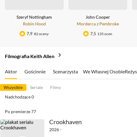
Szeryf Nottingham
John Cooper
Robin Hood
Morderca z Pembroke
7,9
7,5
82 oceny
135 ocen
Filmografia Keith Allen
Aktor
Gościnnie
Scenarzysta
We Własnej Osobie
Reżys
Wszystkie
Seriale
Filmy
Nadchodzące
0
Po premierze
77
Crookhaven
2026 -