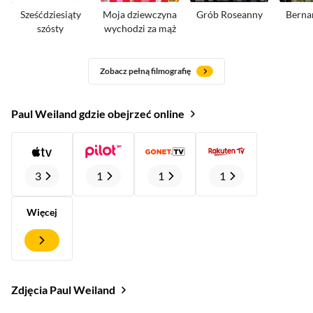
Sześćdziesiąty
Moja dziewczyna
Grób Roseanny
Bernar
szósty
wychodzi za mąż
Zobacz pełną filmografię
Paul Weiland gdzie obejrzeć online
3
1
1
1
Więcej
Zdjęcia Paul Weiland