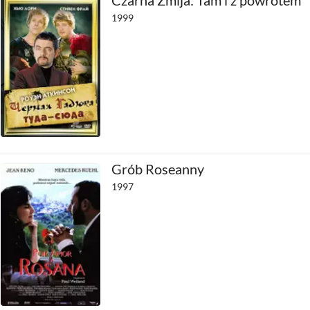
Czarna Żmija: Tam i z powrotem
1999
Grób Roseanny
1997