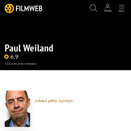
Paul Weiland
6,9
112
ocen pracy reżysera
(14)
(3)
zobacz pełny życiorys