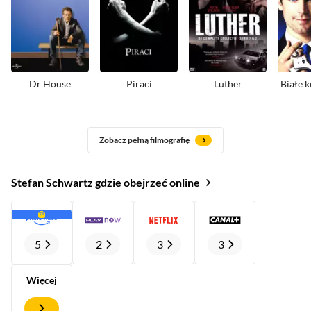
Dr House
Piraci
Luther
Białe k
Zobacz pełną filmografię
Stefan Schwartz gdzie obejrzeć online
5
2
3
3
Więcej