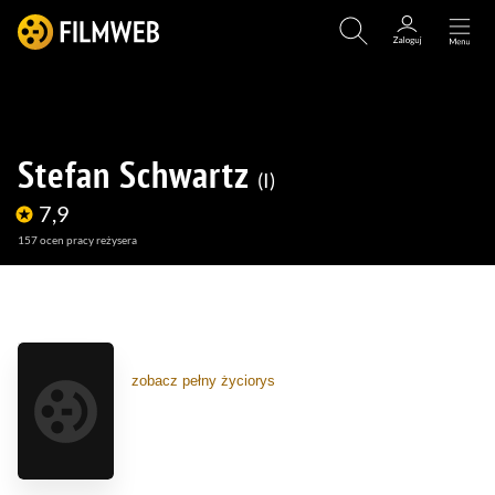
Stefan Schwartz
I
7,9
157
ocen pracy reżysera
(39)
zobacz pełny życiorys