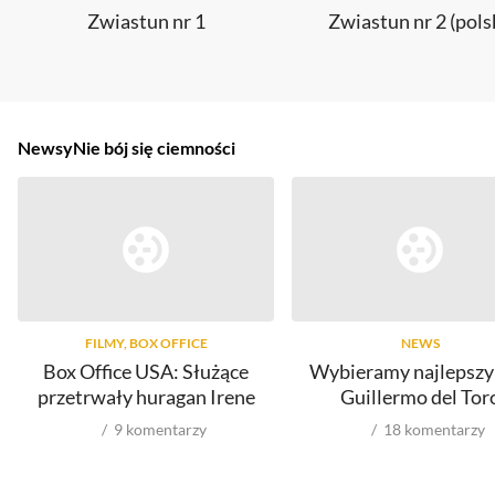
Zwiastun nr 1
Zwiastun nr 2 (pols
Newsy
Nie bój się ciemności
FILMY, BOX OFFICE
NEWS
Box Office USA: Służące
Wybieramy najlepszy 
przetrwały huragan Irene
Guillermo del Tor
9
komentarzy
18
komentarzy