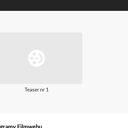
Teaser nr 1
T
gramy Filmwebu