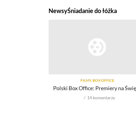
Newsy
Śniadanie do łóżka
FILMY, BOX OFFICE
Polski Box Office: Premiery na Świ
14
komentarzy