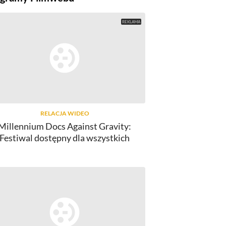
RELACJA WIDEO
Millennium Docs Against Gravity:
FILMY
FIL
Festiwal dostępny dla wszystkich
lski Box Office: Milion "Pottera", pół
Polski box-off
miliona "Zaplątanych"
num
6
komentarzy