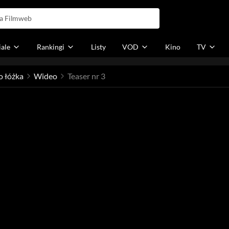
iale
Rankingi
Listy
VOD
Kino
TV
o łóżka
Wideo
Teaser nr 3