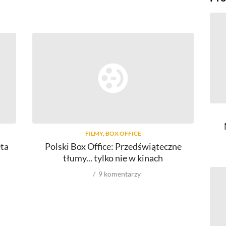
FILMY, BOX OFFICE
ęta
Polski Box Office: Przedświąteczne
Po
tłumy... tylko nie w kinach
9
komentarzy