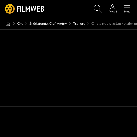
Gry
Śródziemie: Cień wojny
Trailery
Oficjalny zwiastun / trailer n