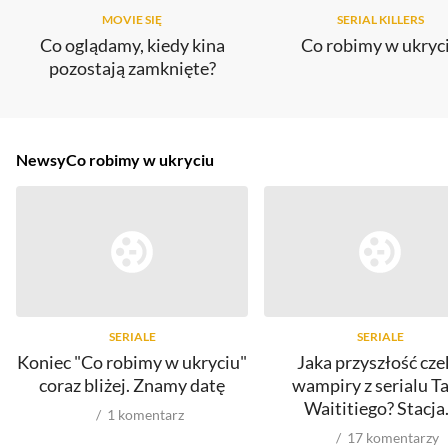
MOVIE SIĘ
SERIAL KILLERS
Co oglądamy, kiedy kina
Co robimy w ukryc
pozostają zamknięte?
Newsy
Co robimy w ukryciu
SERIALE
SERIALE
Koniec "Co robimy w ukryciu"
Jaka przyszłość cze
coraz bliżej. Znamy datę
wampiry z serialu Ta
Waititiego? Stacja.
1
komentarz
17
komentarzy