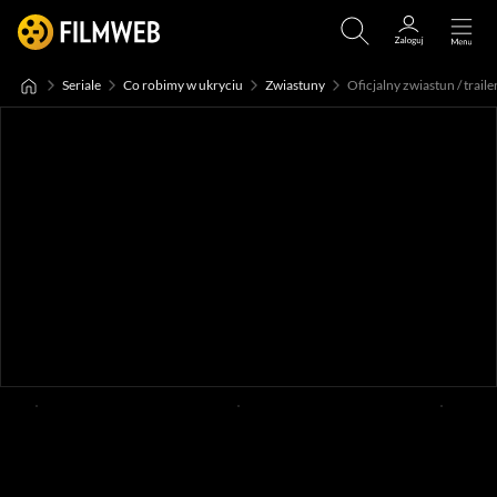
Seriale
Co robimy w ukryciu
Zwiastuny
Oficjalny zwiastun / traile