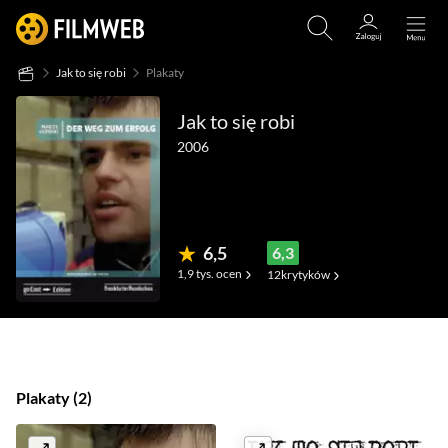
Jak to się robi
Plakaty
Jak to się robi
2006
6,5
6,3
1,9 tys.
ocen
12
krytyków
(49)
(1)
(17)
Plakaty
2