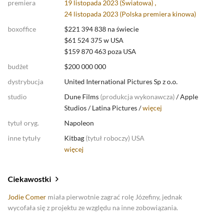
premiera
19 listopada 2023 (Światowa) ,
24 listopada 2023 (
Polska premiera kinowa
)
boxoffice
$221 394 838 na świecie
$61 524 375 w USA
$159 870 463 poza USA
budżet
$200 000 000
dystrybucja
United International Pictures Sp z o.o.
studio
Dune Films
(
produkcja wykonawcza
)
/
Apple
Studios
/
Latina Pictures /
więcej
tytuł oryg.
Napoleon
inne tytuły
Kitbag
(
tytuł roboczy
)
USA
więcej
Ciekawostki
Jodie Comer
miała pierwotnie zagrać rolę Józefiny, jednak
wycofała się z projektu ze względu na inne zobowiązania.