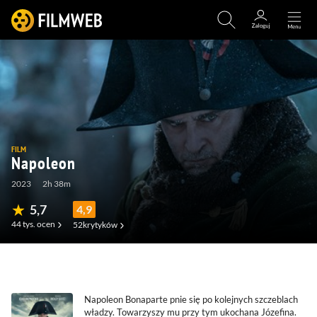
FILM
Napoleon
2023
2h 38m
5,7
4,9
44 tys.
ocen
52
krytyków
(3,7 tys.)
(192)
(45)
Napoleon Bonaparte pnie się po kolejnych szczeblach
władzy. Towarzyszy mu przy tym ukochana Józefina.