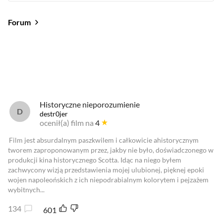
Forum
Od najlepszych
Od najnowszych
Od najlepszych
Historyczne nieporozumienie
destr0jer
ocenił(a) film na
4
Film jest absurdalnym paszkwilem i całkowicie ahistorycznym
tworem zaproponowanym przez, jakby nie było, doświadczonego w
produkcji kina historycznego Scotta. Idąc na niego byłem
zachwycony wizją przedstawienia mojej ulubionej, pięknej epoki
wojen napoleońskich z ich niepodrabialnym kolorytem i pejzażem
wybitnych...
134
601