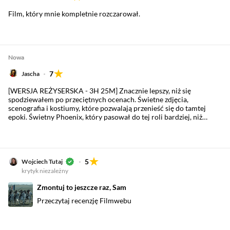
Film, który mnie kompletnie rozczarował.
Nowa
7
Jascha
[WERSJA REŻYSERSKA - 3H 25M] Znacznie lepszy, niż się
spodziewałem po przeciętnych ocenach. Świetne zdjęcia,
scenografia i kostiumy, które pozwalają przenieść się do tamtej
epoki. Świetny Phoenix, który pasował do tej roli bardziej, niż
początkowo sądziłem. Znakomicie nakręcone sceny batalistyczne,
choć niestety stanowią one jedynie przerywnik dla zbyt
rozwleczonych wątków obyczajowych. Szkoda również, że słynni
marszałkowie Napoleona zostali zepchnięci praktycznie do roli
statystów. Ten film zdecydowanie zasłużył na lepszy scenariusz, ale
5
Wojciech Tutaj
całościowo i tak bardzo mi się podobał. Aha, bardzo dobrze
krytyk niezależny
zrobione CGI, które nie rzuca się w oczy.
Zmontuj to jeszcze raz, Sam
Przeczytaj recenzję Filmwebu