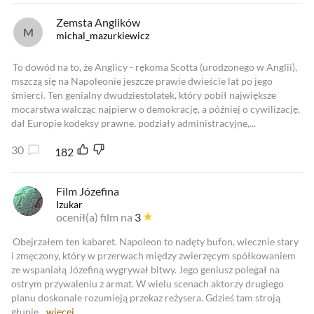
Zemsta Anglików
michal_mazurkiewicz
To dowód na to, że Anglicy - rękoma Scotta (urodzonego w Anglii),
mszczą się na Napoleonie jeszcze prawie dwieście lat po jego
śmierci. Ten genialny dwudziestolatek, który pobił największe
mocarstwa walcząc najpierw o demokrację, a później o cywilizację,
dał Europie kodeksy prawne, podziały administracyjne,...
30
182
Film Józefina
Izukar
ocenił(a) film na
3
Obejrzałem ten kabaret. Napoleon to nadęty bufon, wiecznie stary
i zmęczony, który w przerwach między zwierzęcym spółkowaniem
ze wspaniałą Józefiną wygrywał bitwy. Jego geniusz polegał na
ostrym przywaleniu z armat. W wielu scenach aktorzy drugiego
planu doskonale rozumieją przekaz reżysera. Gdzieś tam stroją
głupie...
więcej