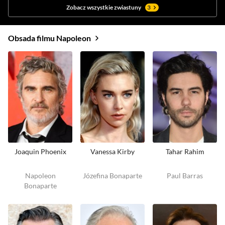
Zobacz wszystkie zwiastuny
3
Obsada filmu Napoleon
Joaquin Phoenix
Vanessa Kirby
Tahar Rahim
Napoleon
Józefina Bonaparte
Paul Barras
Bonaparte