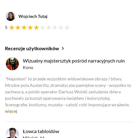
Wojciech Tutaj
5
Recenzje użytkowników
oceny krytyków
Wizualny majstersztyk pośród narracyjnych ruin
Kono
Zobacz oceny krytyków
"Napoleon" to przede wszystkim widowiskowe obrazy i bitwy.
Mroźne pola Austerlitz, dramatyczne pamiętne sceny - wszystko to
zachwyca, a polski operator Dariusz Wolski zasłużenie zbiera
pochwały za kunszt operowania światłem i kolorystyką.
Scenografie, kostiumy, muzyka - całość robi imponujące wrażenie.
więcej
Łowca tabloidów
Mikelek_66