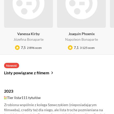
Vanessa Kirby
Joaquin Phoenix
Józefina Bonaparte
Napoleon Bonaparte
7,5
7,1
2 896 ocen
3 125 ocen
Nowość
Listy powiązane z filmem
2023
Tier lista
111 tytułów
Zrobiona wspólnie z kolega Szewczykiem (nieposiadającym
filmweba), credity też dla niego, ale lista troche pozmieniana na