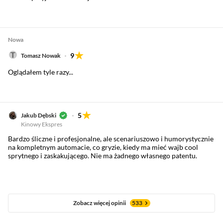
Nowa
9
Tomasz Nowak
Oglądałem tyle razy...
5
Jakub Dębski
Kinowy Ekspres
Bardzo śliczne i profesjonalne, ale scenariuszowo i humorystycznie
na kompletnym automacie, co gryzie, kiedy ma mieć wajb cool
sprytnego i zaskakującego. Nie ma żadnego własnego patentu.
Zobacz więcej opinii
533