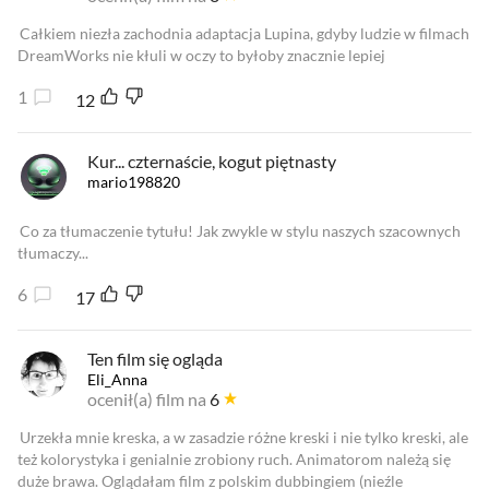
Całkiem niezła zachodnia adaptacja Lupina, gdyby ludzie w filmach
DreamWorks nie kłuli w oczy to byłoby znacznie lepiej
1
12
Kur... czternaście, kogut piętnasty
mario198820
Co za tłumaczenie tytułu! Jak zwykle w stylu naszych szacownych
tłumaczy...
6
17
Ten film się ogląda
Eli_Anna
ocenił(a) film na
6
Urzekła mnie kreska, a w zasadzie różne kreski i nie tylko kreski, ale
też kolorystyka i genialnie zrobiony ruch. Animatorom należą się
duże brawa. Oglądałam film z polskim dubbingiem (nieźle