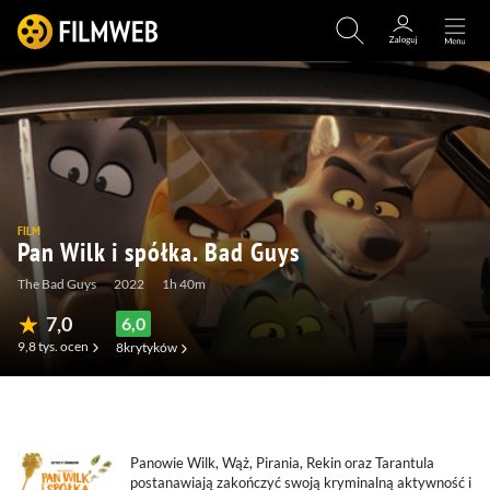
FILM
Pan Wilk i spółka. Bad Guys
The Bad Guys
2022
1h 40m
7,0
6,0
9,8 tys.
ocen
8
krytyków
(619)
(52)
(36)
(0)
Panowie Wilk, Wąż, Pirania, Rekin oraz Tarantula
postanawiają zakończyć swoją kryminalną aktywność i