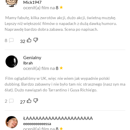
Mick1947
ocenił(a) film na
8
Mamy fabułę, kilka zwrotów akcji, dużo akcji, świetną muzykę.
Lepszy niż większość filmów o napadach z dużą dawką humoru.
Naprawdę bardzo dobra zabawa. Scena po napisach.
8
32
Genialny
Ibrah
ocenił(a) film na
8
Film oglądaliśmy w UK, więc nie wiem jak wypadnie polski
dubbing. Bardzo zabawny i nie było tam nic strasznego (nasz syn ma
6lat). Dużo nawiązań do Tarrantino i Guya Richie'go.
2
27
ŁAAAAAAAAAAAAAAAAAAAAA
eeeeeeeeeeessa
ocenił(a) film na
8