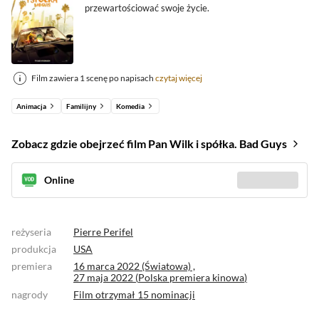
przewartościować swoje życie.
Film zawiera 1 scenę po napisach
czytaj więcej
Animacja
Familijny
Komedia
Zobacz gdzie obejrzeć film Pan Wilk i spółka. Bad Guys
Online
Sprawdź gdzie
(6)
reżyseria
Pierre Perifel
produkcja
USA
premiera
16 marca 2022 (Światowa) ,
27 maja 2022 (
Polska premiera kinowa
)
nagrody
Film otrzymał
15 nominacji