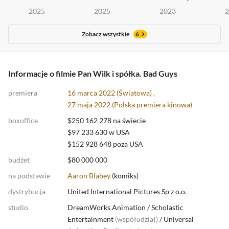
2025
2025
2023
2
Zobacz wszystkie
6
Informacje o filmie Pan Wilk i spółka. Bad Guys
premiera
16 marca 2022 (Światowa) ,
27 maja 2022 (
Polska premiera kinowa
)
boxoffice
$250 162 278 na świecie
$97 233 630 w USA
$152 928 648 poza USA
budżet
$80 000 000
na podstawie
Aaron Blabey
(
komiks
)
dystrybucja
United International Pictures Sp z o.o.
studio
DreamWorks Animation
/
Scholastic
Entertainment
(
współudział
)
/
Universal