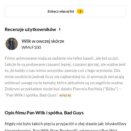
Zobacz więcej list
Recenzje użytkowników
oceny krytyków
Wilk w owczej skórze
WMcF100
Zobacz oceny krytyków
Filmy animowane mają za zadanie nie tylko bawić, ale też uczyć.
Lekcje te są podawane czasami lepiej, czasami gorzej, ale ważne jest
to, że każdy z nas mimo wszystko zawsze coś z tego wyniesie. Dla
mnie osobiście jednak liczy się najbardziej to, iż animacje zwracają
widzowi uwagę na te tematy, które aktualnie są szczególnie ważne.
Dobrym przykładem może być dzieło Pierre'a Perifela ("Bilby") –
"Pan Wilk i spółka. Bad Guys".
więcej
Opis filmu Pan Wilk i spółka. Bad Guys
Nigdy nie było takich pięciu przyjaciół o złej sławie jak: błyskotliwy
kieszonkowiec, Pan Wilk (Sam Rockwell), włamywacz Pan Wąż