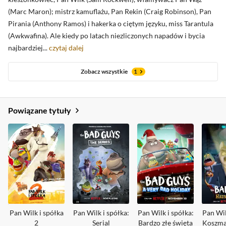
(Marc Maron); mistrz kamuflażu, Pan Rekin (Craig Robinson), Pan
Pirania (Anthony Ramos) i hakerka o ciętym języku, miss Tarantula
(Awkwafina). Ale kiedy po latach niezliczonych napadów i bycia
najbardziej...
czytaj dalej
Zobacz wszystkie
1
Powiązane tytuły
Pan Wilk i spółka
Pan Wilk i spółka:
Pan Wilk i spółka:
Pan Wil
2
Serial
Bardzo złe święta
Koszma