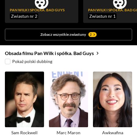
PAN WILK I SPÓŁKA. BAD GUYS
PAN WILK I SPÓŁKA. BAD G
Zwiastun nr 2
Zwiastun nr 1
Zobacz wszystkie zwiastuny
2
Obsada filmu Pan Wilk i spółka. Bad Guys
Pokaż polski dubbing
Sam Rockwell
Marc Maron
Awkwafina