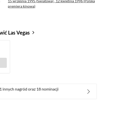
a
15 września 1995 (Światowa) ,
12 kwietnia 1996 (
Polska
premiera kinowa
)
awić Las Vegas
1 innych nagród
oraz
18 nominacji