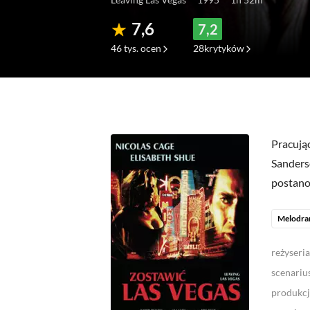
7,6
7,2
46 tys.
ocen
28
krytyków
(739)
(67)
(
Pracują
Sanders
postanow
Melodra
reżyseria
scenariu
produkcj