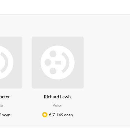
octer
Richard Lewis
ie
Peter
6,7
7 ocen
149 ocen