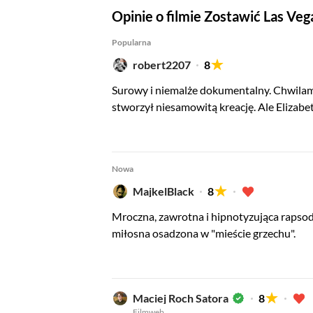
Opinie o filmie Zostawić Las Veg
Popularna
robert2207
8
Surowy i niemalże dokumentalny. Chwilami
stworzył niesamowitą kreację. Ale Elizabet
Nowa
MajkelBlack
8
Mroczna, zawrotna i hipnotyzująca rapsod
miłosna osadzona w "mieście grzechu".
Maciej Roch Satora
8
Filmweb