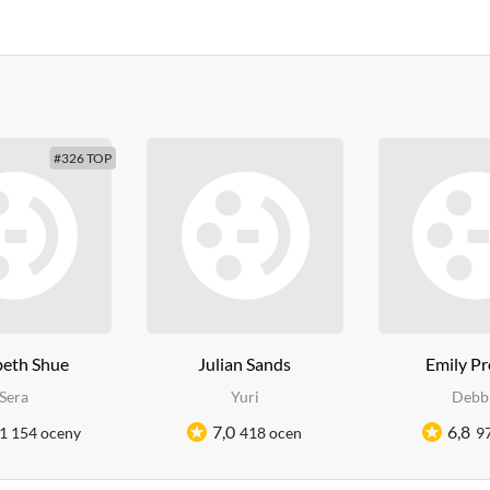
#326 TOP
beth Shue
Julian Sands
Emily Pr
Sera
Yuri
Debb
7,0
6,8
1 154 oceny
418 ocen
9