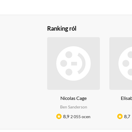
Ranking ról
Nicolas Cage
Elisa
Ben Sanderson
8,9
8,7
2 055 ocen