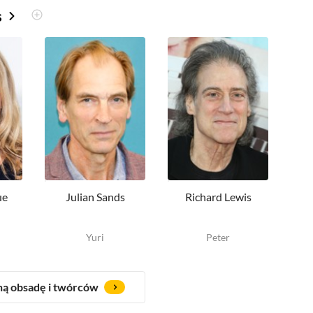
s
ue
Julian Sands
Richard Lewis
S
Yuri
Peter
M
ną obsadę i twórców