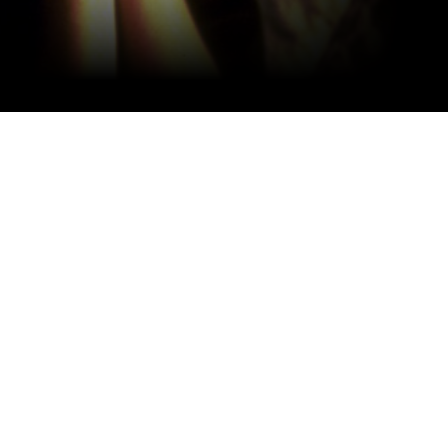
)
(40)
(1)