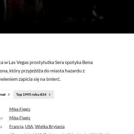
36)
(0)
(18)
(28)
(1
ca w Las Vegas prostytutka Sera spotyka Bena
ona, który przyjeżdża do miasta hazardu z
ieniem zapicia się na śmierć.
mat
Top 1995 roku #24
Mike Figgis
sz
Mike Figgis
a
Francja
,
USA
,
Wielka Brytania