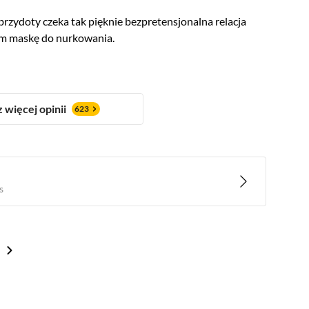
brzydoty czeka tak pięknie bezpretensjonalna relacja
dam maskę do nurkowania.
 więcej opinii
623
s