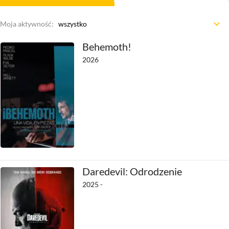
Moja aktywność
:
wszystko
Moja aktywność
:
wszystko
Behemoth!
Widziałem
2026
Nie widziałem
chcę zobaczyć
Daredevil: Odrodzenie
2025 -