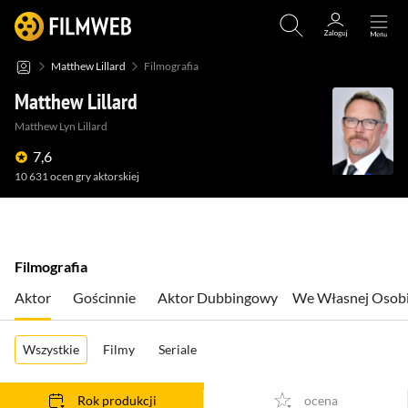
Matthew Lillard
Filmografia
Matthew Lillard
Matthew Lyn Lillard
7,6
10 631
ocen gry aktorskiej
(1)
(4)
Filmografia
Aktor
Gościnnie
Aktor Dubbingowy
We Własnej Osob
Wszystkie
Filmy
Seriale
Rok produkcji
ocena