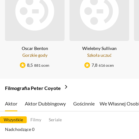
Oscar Benton
Wielebny Sullivan
Gorzkie gody
Szkoła uczuć
8,5
7,8
881 ocen
616 ocen
Filmografia Peter Coyote
Aktor
Aktor Dubbingowy
Gościnnie
We Własnej Osob
Wszystkie
Filmy
Seriale
Nadchodzące
0