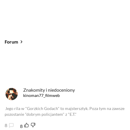
Forum
Od najlepszych
Od najnowszych
Od najlepszych
Znakomity i niedoceniony
kinoman77_filmweb
Jego rila w "Gorzkich Godach" to majstersztyk. Poza tym na zawsze
pozostanie "dobrym policjantem" z "E.T."
8
8