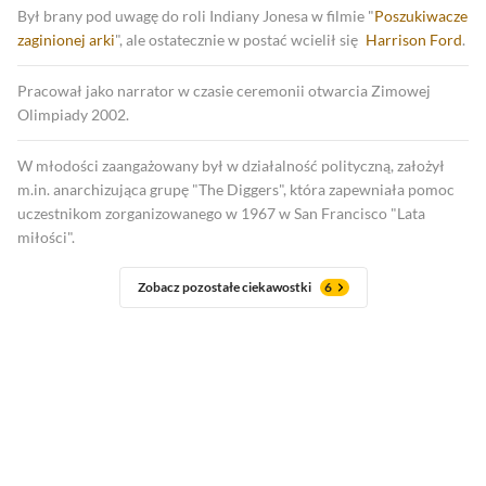
Był brany pod uwagę do roli Indiany Jonesa w filmie "
Poszukiwacze
zaginionej arki
", ale ostatecznie w postać wcielił się
Harrison Ford
.
Pracował jako narrator w czasie ceremonii otwarcia Zimowej
Olimpiady 2002.
W młodości zaangażowany był w działalność polityczną, założył
m.in. anarchizująca grupę "The Diggers", która zapewniała pomoc
uczestnikom zorganizowanego w 1967 w San Francisco "Lata
miłości".
Zobacz pozostałe ciekawostki
6