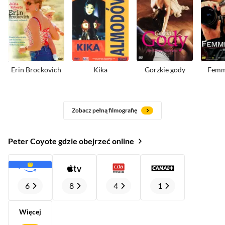
Erin Brockovich
Kika
Gorzkie gody
Femm
Zobacz pełną filmografię
Peter Coyote gdzie obejrzeć online
6
8
4
1
Więcej