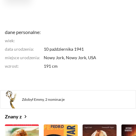
Century, The"(1992).
dane personalne:
wiek:
data urodzenia:
10 października 1941
miejsce urodzenia:
Nowy Jork, Nowy Jork,
USA
wzrost:
191 cm
Zdobył Emmy,
2 nominacje
Znany z