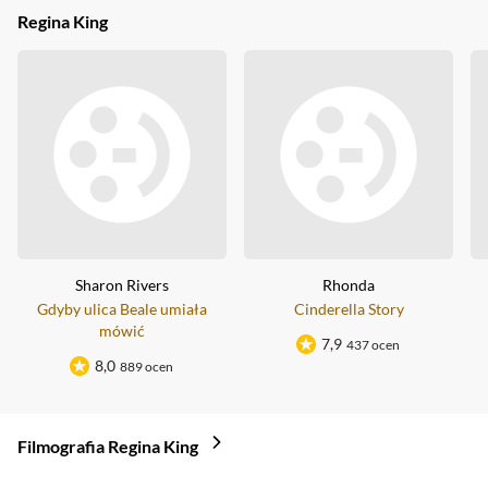
Regina King
Sharon Rivers
Rhonda
Gdyby ulica Beale umiała
Cinderella Story
mówić
7,9
437 ocen
8,0
889 ocen
Filmografia Regina King