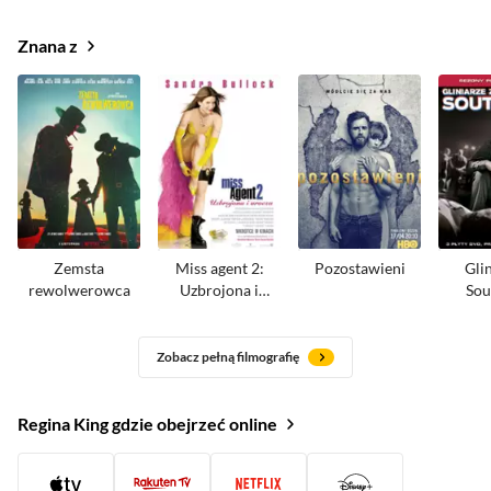
Znana z
Zemsta
Miss agent 2:
Pozostawieni
Glin
rewolwerowca
Uzbrojona i
Sou
urocza
Zobacz pełną filmografię
Regina King gdzie obejrzeć online