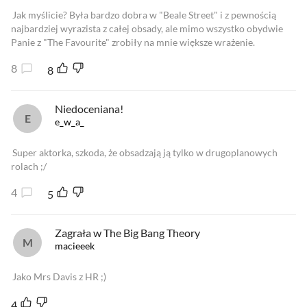
Jak myślicie? Była bardzo dobra w "Beale Street" i z pewnością
najbardziej wyrazista z całej obsady, ale mimo wszystko obydwie
Panie z "The Favourite" zrobiły na mnie większe wrażenie.
8
8
Niedoceniana!
e_w_a_
Super aktorka, szkoda, że obsadzają ją tylko w drugoplanowych
rolach ;/
4
5
Zagrała w The Big Bang Theory
macieeek
Jako Mrs Davis z HR ;)
4