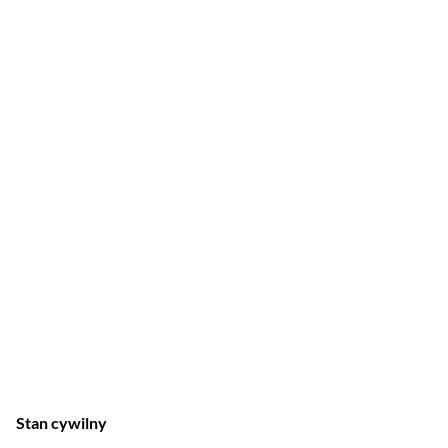
2014
Historia Gabby Douglas
2019
Watchmen
Stan cywilny