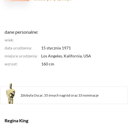
filmie "Małolaty u taty" z Eddiem Murphym. Jak dotąd
widzowie najbardziej ją pamietają z filmu "Legalna
Blondynka 2" gdzie wcieliła się w rolę zimnej,
kierującej się zasadami prawniczki Grace.
dane personalne:
wiek:
data urodzenia:
15 stycznia 1971
miejsce urodzenia:
Los Angeles, Kalifornia,
USA
wzrost:
160 cm
Zdobyła Oscar,
35 innych nagród
oraz
33 nominacje
Regina King