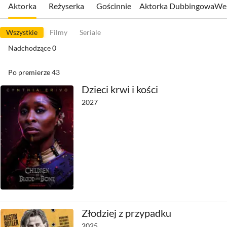
Aktorka
Reżyserka
Gościnnie
Aktorka Dubbingowa
We 
Wszystkie
Filmy
Seriale
Nadchodzące
0
Po premierze
43
Dzieci krwi i kości
2027
Złodziej z przypadku
2025