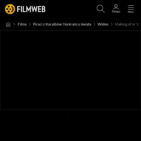
Filmy
Piraci z Karaibów: Na krańcu świata
Wideo
Making of nr 1