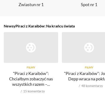
Zwiastun nr 1
Spot nr 1
Newsy
Piraci z Karaibów: Na krańcu świata
FILMY
FILMY
"Piraci z Karaibów":
"Piraci z Karaibów": J
Chciałbym zobaczyć nas
Depp wraca na pokł
wszystkich razem –...
48
komentarzy
15
komentarzy