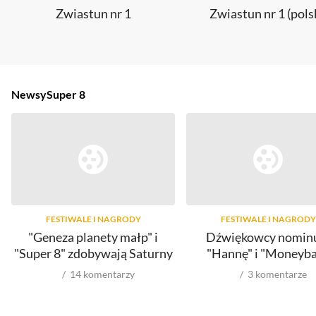
Zwiastun nr 1
Zwiastun nr 1 (pols
Newsy
Super 8
FESTIWALE I NAGRODY
FESTIWALE I NAGRODY
"Geneza planety małp" i
Dźwiękowcy nomin
"Super 8" zdobywają Saturny
"Hannę" i "Moneyba
14
komentarzy
3
komentarze