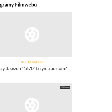
gramy Filmwebu
SERIAL KILLERS
zy 3. sezon "1670" trzyma poziom?
NEWS
ajlepsze filmy o przyszłości. Top 15
Najlepsze fi
filmów, które warto...
filmów, k
68
komentarzy