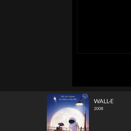
WALL·E
2008