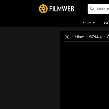
Filmy
Ser
Filmy
WALL·E
W