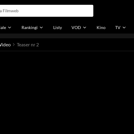
iale
Rankingi
Listy
VOD
Kino
TV
ideo
Teaser nr 2