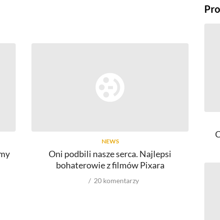
Pro
C
NEWS
lmy
Oni podbili nasze serca. Najlepsi
N
bohaterowie z filmów Pixara
20
komentarzy