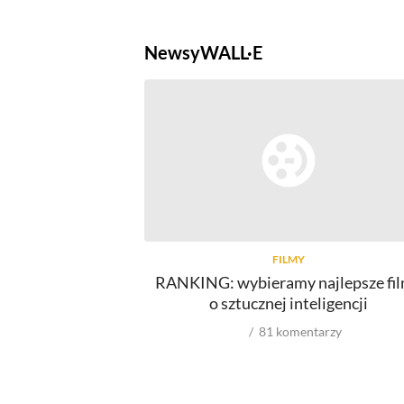
Newsy
WALL·E
FILMY
RANKING: wybieramy najlepsze fi
o sztucznej inteligencji
81
komentarzy