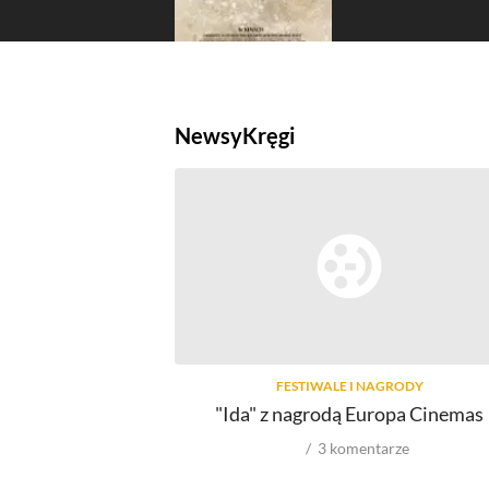
Newsy
Kręgi
FESTIWALE I NAGRODY
"Ida" z nagrodą Europa Cinemas
3
komentarze