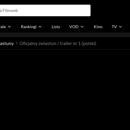
iale
Rankingi
Listy
VOD
Kino
TV
astuny
Oficjalny zwiastun / trailer nr 1 (polski)