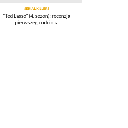
SERIAL KILLERS
"Ted Lasso" (4. sezon): recenzja
pierwszego odcinka
MOVIE SIĘ
Jakie były najlepsze filmy festiwalu
Nowe Horyzonty w 2026 roku?