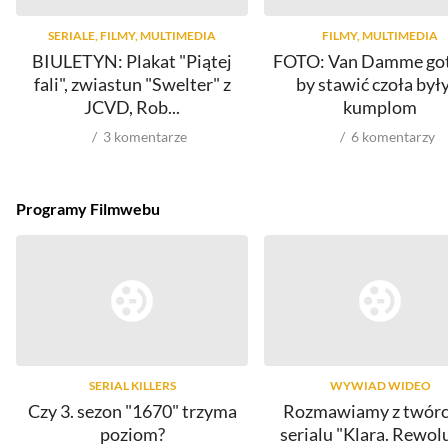
SERIALE, FILMY, MULTIMEDIA
FILMY, MULTIMEDIA
BIULETYN: Plakat "Piątej
FOTO: Van Damme go
fali", zwiastun "Swelter" z
by stawić czoła by
JCVD, Rob...
kumplom
3
komentarze
6
komentarzy
Programy Filmwebu
SERIAL KILLERS
WYWIAD WIDEO
Czy 3. sezon "1670" trzyma
Rozmawiamy z twór
poziom?
serialu "Klara. Rewol