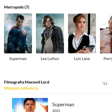
Metropolis
7
Superman
Lex Luthor
Lois Lane
Perr
Filmografia Maxwell Lord
wszyscy odtwórcy
wszyscy odtwórcy
Gil Bellows
Superman
2025
Pedro Pascal