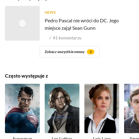
NEWS
Pedro Pascal nie wróci do DC. Jego
miejsce zajął Sean Gunn
41
komentarzy
Zobacz wszystkie newsy
Często występuje z
Superman
Lex Luthor
Lois Lane
Jimm