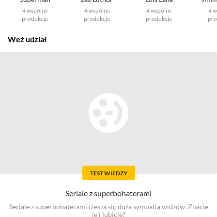
4
wspólne
4
wspólne
4
wspólne
4
w
produkcje
produkcje
produkcje
pro
Weź udział
TEST WIEDZY
Seriale z superbohaterami
Seriale z superbohaterami cieszą się dużą sympatią widzów. Znacie
je i lubicie?