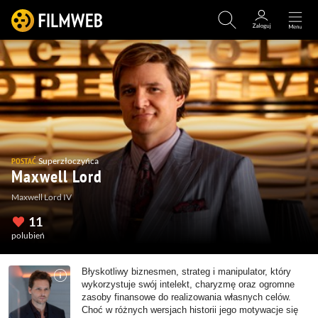
POSTAĆ
Superzłoczyńca
Maxwell Lord
Maxwell Lord IV
11
polubień
Błyskotliwy biznesmen, strateg i manipulator, który
wykorzystuje swój intelekt, charyzmę oraz ogromne
zasoby finansowe do realizowania własnych celów.
Choć w różnych wersjach historii jego motywacje się