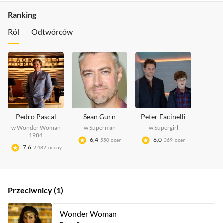
Ranking
Ról
Odtwórców
Pedro Pascal
Sean Gunn
Peter Facinelli
w
Wonder Woman
w
Superman
w
Supergirl
1984
6,4
6,0
550
ocen
369
ocen
7,6
2.482
oceny
Przeciwnicy
1
Wonder Woman