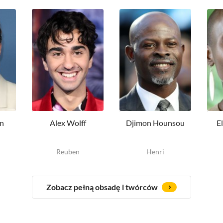
n
Alex Wolff
Djimon Hounsou
E
Reuben
Henri
Zobacz pełną obsadę i twórców