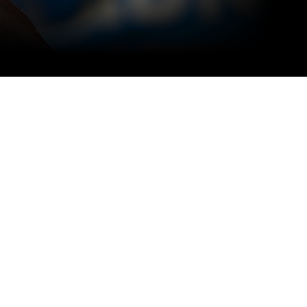
(12)
(1)
(4)
(12)