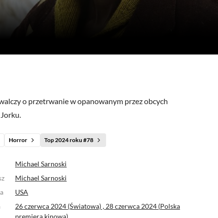
(54)
(0)
(2)
(4)
alczy o przetrwanie w opanowanym przez obcych
Jorku.
Horror
Top 2024 roku #78
Michael Sarnoski
sz
Michael Sarnoski
a
USA
a
26 czerwca 2024 (Światowa) ,
28 czerwca 2024 (
Polska
premiera kinowa
)