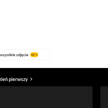
szystkie zdjęcia
12
zień pierwszy