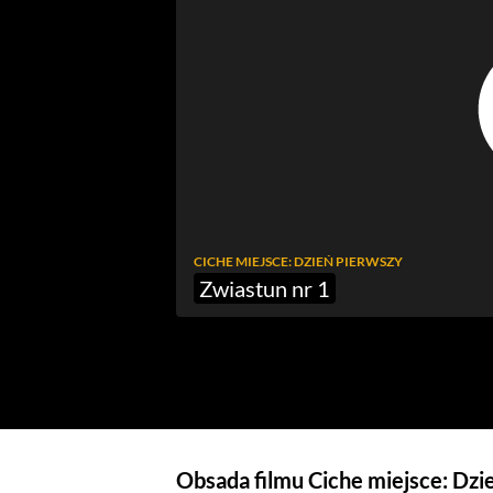
CICHE MIEJSCE: DZIEŃ PIERWSZY
Zwiastun nr 1
Obsada filmu Ciche miejsce: Dzi