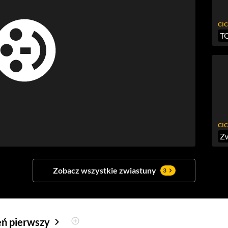
CIC
CIC
Zw
Zobacz wszystkie zwiastuny
3
eń pierwszy