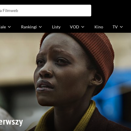
iale
Rankingi
Listy
VOD
Kino
TV
ierwszy