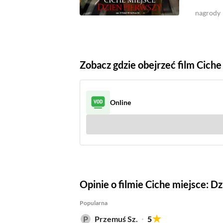
nagrody
Zobacz gdzie obejrzeć film Ciche
Online
Sprawdź gdzie
(7)
Opinie o filmie Ciche miejsce: D
Popularna
Przemuś Sz.
5