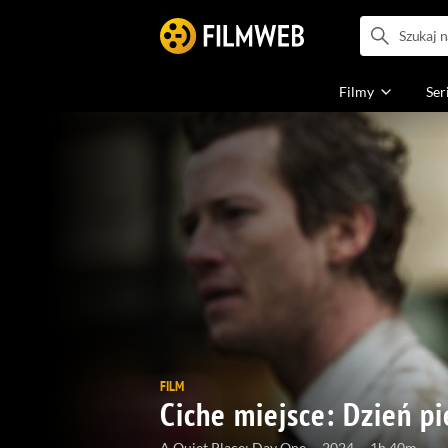
Filmy
Ser
FILM
Ciche miejsce: Dzień p
A Quiet Place: Day One
2024
1h 40m