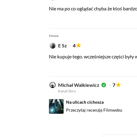
Nie ma po co oglądać chyba że ktoś bardzo
Nowa
E Sz
4
Nie kupuje tego. wcześniejsze części były 
Michał Walkiewicz
7
Kanał Zero
Na ulicach cichosza
Przeczytaj recenzję Filmwebu