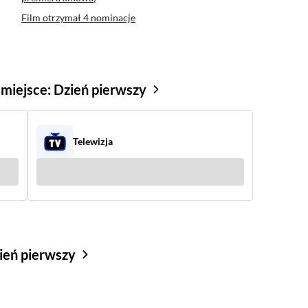
Film otrzymał
4 nominacje
 miejsce: Dzień pierwszy
Telewizja
Zobacz kiedy
(1)
zień pierwszy