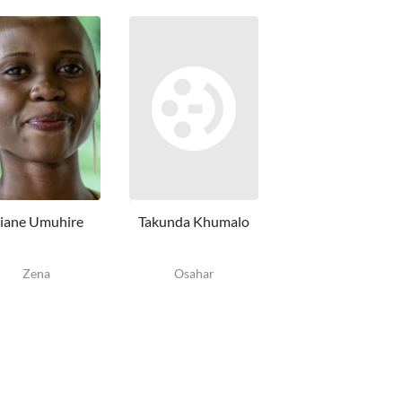
liane Umuhire
Takunda Khumalo
Alfie Todd
Zena
Osahar
Max