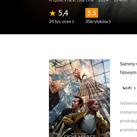
5,4
5,5
24 tys.
ocen
35
krytyków
(1,9 tys.)
(38)
Sammy w
Nowym 
Sci-Fi
reżyseria
scenariu
produkcj
premier