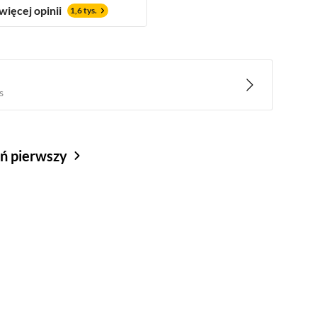
więcej opinii
1,6 tys.
s
eń pierwszy