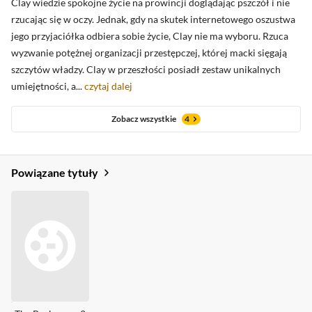
Clay wiedzie spokojne życie na prowincji doglądając pszczół i nie
rzucając się w oczy. Jednak, gdy na skutek internetowego oszustwa
jego przyjaciółka odbiera sobie życie, Clay nie ma wyboru. Rzuca
Zobacz oceny krytyków
wyzwanie potężnej organizacji przestępczej, której macki sięgają
szczytów władzy. Clay w przeszłości posiadł zestaw unikalnych
umiejętności, a...
czytaj dalej
Zobacz wszystkie
4
Powiązane tytuły