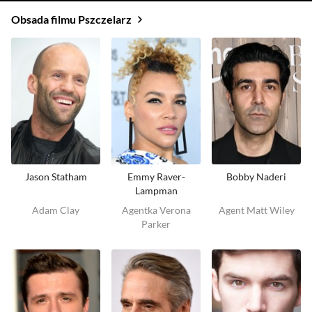
Obsada filmu Pszczelarz
Jason Statham
Emmy Raver-
Bobby Naderi
Lampman
Adam Clay
Agentka Verona
Agent Matt Wiley
Parker