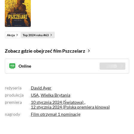
Akcja
Top 2024 roku #63
Zobacz gdzie obejrzeć film Pszczelarz
Online
Sprawdź gdzie
(11)
reżyseria
David Ayer
produkcja
USA
,
Wielka Brytania
premiera
10 stycznia 2024 (Światowa) ,
12 stycznia 2024 (
Polska premiera kinowa
)
nagrody
Film otrzymał
1 nominację