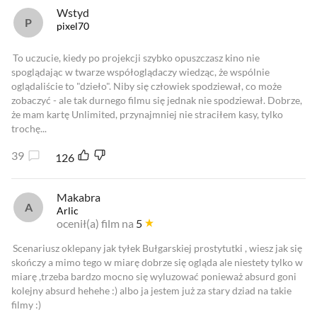
Wstyd
pixel70
To uczucie, kiedy po projekcji szybko opuszczasz kino nie
spoglądając w twarze współoglądaczy wiedząc, że wspólnie
oglądaliście to "dzieło". Niby się człowiek spodziewał, co może
zobaczyć - ale tak durnego filmu się jednak nie spodziewał. Dobrze,
że mam kartę Unlimited, przynajmniej nie straciłem kasy, tylko
trochę...
39
126
Makabra
Arlic
ocenił(a) film na
5
Scenariusz oklepany jak tyłek Bułgarskiej prostytutki , wiesz jak się
skończy a mimo tego w miarę dobrze się ogląda ale niestety tylko w
miarę ,trzeba bardzo mocno się wyluzować ponieważ absurd goni
kolejny absurd hehehe :) albo ja jestem już za stary dziad na takie
filmy :)