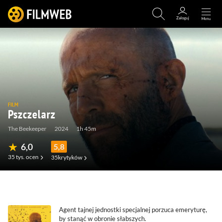
FILM
Pszczelarz
The Beekeeper
2024
1h 45m
6,0
5,8
35 tys.
ocen
35
krytyków
(2,6 tys.)
(74)
(34)
Agent tajnej jednostki specjalnej porzuca emeryturę,
by stanąć w obronie słabszych.