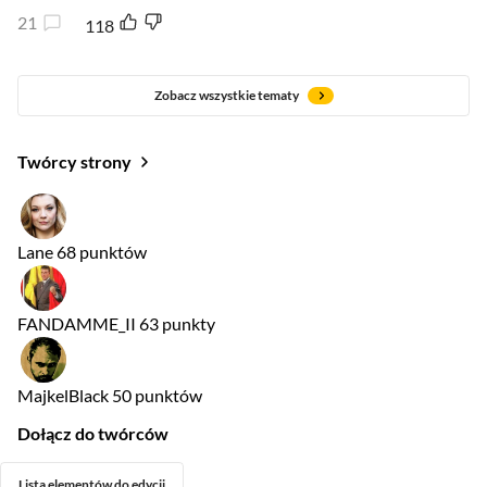
21
118
Zobacz wszystkie tematy
Twórcy strony
Lane
68 punktów
FANDAMME_II
63 punkty
MajkelBlack
50 punktów
Dołącz do twórców
Lista elementów do edycji