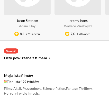
Jason Statham
Jeremy Irons
Adam Clay
Wallace Westwyld
8,1
7,0
2 989 ocen
1 786 ocen
Nowość
Listy powiązane z filmem
Moja lista filmów
Tier lista
499 tytułów
Filmy:Akcji, Przygodowe, Science-fiction,Fantasy, Thrillery,
Horrory i wiele innych...