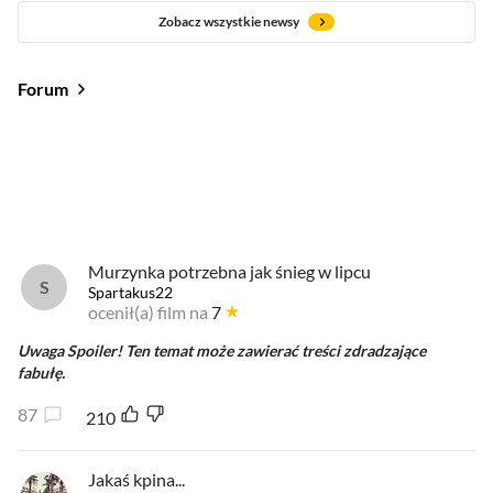
Zobacz wszystkie newsy
Forum
Od najlepszych
Od najnowszych
Od najlepszych
Murzynka potrzebna jak śnieg w lipcu
Spartakus22
ocenił(a) film na
7
Uwaga Spoiler! Ten temat może zawierać treści zdradzające
fabułę.
87
210
Jakaś kpina...