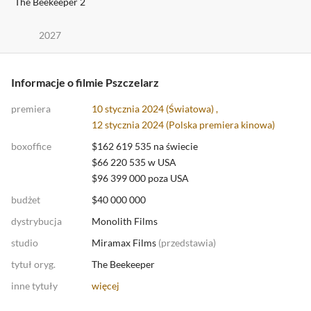
The Beekeeper 2
2027
Informacje o filmie Pszczelarz
premiera
10 stycznia 2024 (Światowa) ,
12 stycznia 2024 (
Polska premiera kinowa
)
boxoffice
$162 619 535 na świecie
$66 220 535 w USA
$96 399 000 poza USA
budżet
$40 000 000
dystrybucja
Monolith Films
studio
Miramax Films
(
przedstawia
)
tytuł oryg.
The Beekeeper
inne tytuły
więcej