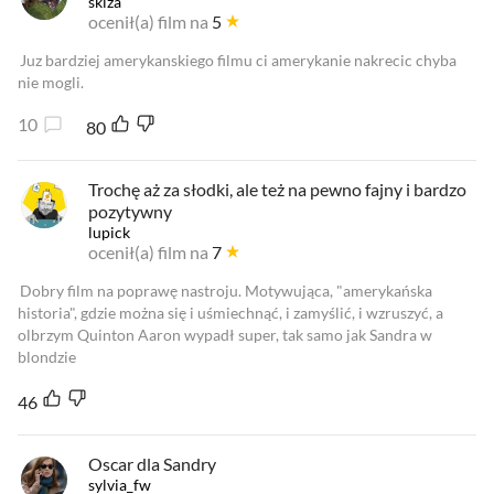
skiza
ocenił(a) film na
5
Juz bardziej amerykanskiego filmu ci amerykanie nakrecic chyba
nie mogli.
10
80
Trochę aż za słodki, ale też na pewno fajny i bardzo
pozytywny
lupick
ocenił(a) film na
7
Dobry film na poprawę nastroju. Motywująca, "amerykańska
historia", gdzie można się i uśmiechnąć, i zamyślić, i wzruszyć, a
olbrzym Quinton Aaron wypadł super, tak samo jak Sandra w
blondzie
46
Oscar dla Sandry
sylvia_fw