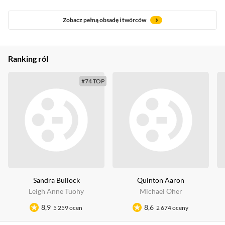
Zobacz pełną obsadę i twórców
Ranking ról
#74 TOP
Sandra Bullock
Quinton Aaron
Leigh Anne Tuohy
Michael Oher
8,9
8,6
5 259 ocen
2 674 oceny