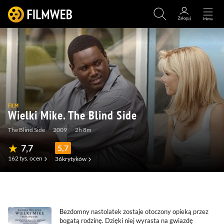
FILM
Wielki Mike. The Blind Side
The Blind Side
2009
2h 8m
7,7
5,7
162 tys.
ocen
36
krytyków
(1,5 tys.)
(134)
(32)
Bezdomny nastolatek zostaje otoczony opieką przez
bogatą rodzinę. Dzięki niej wyrasta na gwiazdę