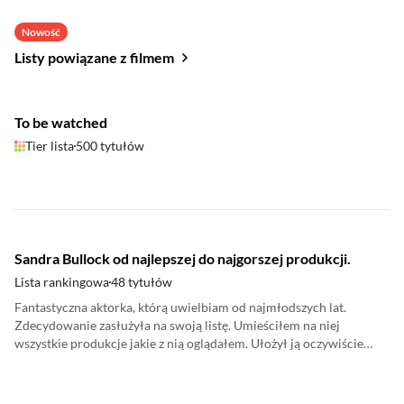
Nowość
Listy powiązane z filmem
To be watched
Tier lista
500 tytułów
Sandra Bullock od najlepszej do najgorszej produkcji.
Lista rankingowa
48 tytułów
Fantastyczna aktorka, którą uwielbiam od najmłodszych lat.
Zdecydowanie zasłużyła na swoją listę. Umieściłem na niej
wszystkie produkcje jakie z nią oglądałem. Ułożył ją oczywiście
moim zdaniem od najlepszej do najgorszej produkcji.