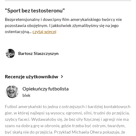
Sport bez testosteronu
Bezpretensjonalny i dowcipny film amerykańskiego twórcy nie
pozostawia obojętnym. I
jakkolwiek zżymalibyśmy się na jego
ostentacyjną...
czytaj więcej
Bartosz Staszczyszyn
Recenzje użytkowników
oceny krytyków
Opiekuńczy futbolista
blek
Zobacz oceny krytyków
Futbol amerykański to jedna z ostrzejszych i bardziej kontaktowych
gier, w której najlepsi są wysocy, ogromni, silni, trudni do przejścia,
szybcy faceci. Wydawałoby się, że bez siły fizycznej i agresji nie ma
szans na dobrą grę w obronie, gdzie trzeba być ostrym, twardym,
być skałą nie do przejścia. Przykład Michaela Ohera pokazuje, że