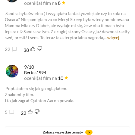
ocenił(a) film na
8
Sandra była świetna ( i wyglądała fantastycznie) ale czy to rola na
Oscara? Nie pamiętam za co Meryl Streep była wtedy nominowana
Mamma Mia czy Diabeł, ale wydaje mi się, że w obu filmach była
lepsza niż Sandra w tym. Z drugiej strony Oscary już dawno straciły
swój prestiż i sens. To teraz taka terytorialna nagroda,...
więcej
22
38
9/10
Bertos1994
ocenił(a) film na
10
Popłakałem się jak go oglądałem.
Znakomity film.
I to jak zagrał Quinton Aaron powala.
5
22
Zobacz wszystkie tematy