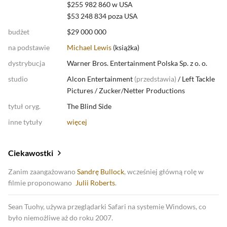
$255 982 860 w USA
$53 248 834 poza USA
budżet
$29 000 000
na podstawie
Michael Lewis
(
książka
)
dystrybucja
Warner Bros. Entertainment Polska Sp. z o. o.
studio
Alcon Entertainment
(
przedstawia
)
/
Left Tackle
Pictures
/
Zucker/Netter Productions
tytuł oryg.
The Blind Side
inne tytuły
więcej
Ciekawostki
Zanim zaangażowano
Sandrę Bullock
, wcześniej główną rolę w
filmie proponowano
Julii Roberts
.
Sean Tuohy, używa przeglądarki Safari na systemie Windows, co
było niemożliwe aż do roku 2007.