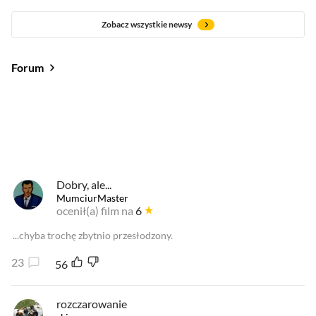
Zobacz wszystkie newsy
Forum
Od najlepszych
Od najnowszych
Od najlepszych
Dobry, ale...
MumciurMaster
ocenił(a) film na
6
...chyba trochę zbytnio przesłodzony.
23
56
rozczarowanie