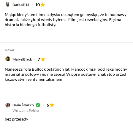
10
Darkadi15
Mając kiedyś ten film na dysku usunąłem go myśląc, że to nudnawy
dramat. Jakże głupi wtedy byłem... Film jest rewelacyjny. Piękna
historia biednego futbolisty.
Nowa
7
MajkelBlack
Najlepsza rola Bullock ostatnich lat, Hancock miał pod ręką mocny
materiał źródłowy i go nie zepsuł.W porę postawił znak stop przed
kiczowatym sentymentalizmem
6
Basia Żelazko
Wirtualna Polska
bez przesady