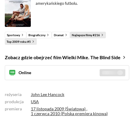
amerykańskiego futbolu.
Sportowy
Biograficzny
Dramat
Najlepsze filmy #216
Top 2009 roku #5
Zobacz gdzie obejrzeć film Wielki Mike. The Blind Side
Online
Sprawdź gdzie
(5)
reżyseria
John Lee Hancock
produkcja
USA
premiera
17 listopada 2009 (Światowa) ,
1 czerwca 2010 (
Polska premiera kinowa
)