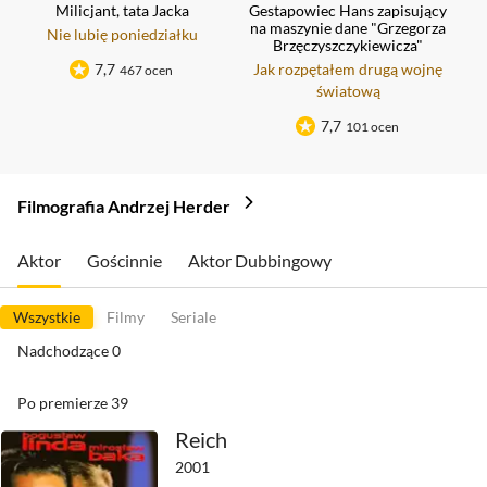
Milicjant, tata Jacka
Gestapowiec Hans zapisujący
na maszynie dane "Grzegorza
Nie lubię poniedziałku
Brzęczyszczykiewicza"
7,7
Jak rozpętałem drugą wojnę
467 ocen
światową
7,7
101 ocen
Filmografia Andrzej Herder
Aktor
Gościnnie
Aktor Dubbingowy
Wszystkie
Filmy
Seriale
Nadchodzące
0
Po premierze
39
Reich
2001