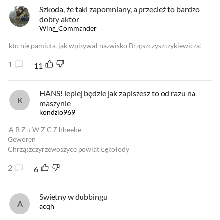
Szkoda, że taki zapomniany, a przecież to bardzo
dobry aktor
Wing_Commander
kto nie pamięta, jak wpisywał nazwisko Brzęszczyszczykiewicza!
1
11
HANS! lepiej będzie jak zapiszesz to od razu na
maszynie
kondzio969
Ą B Z u W Z C Z hheehe
Geworen
Chrząszczyrzewoszyce powiat Łękołody
2
6
Swietny w dubbingu
acqh