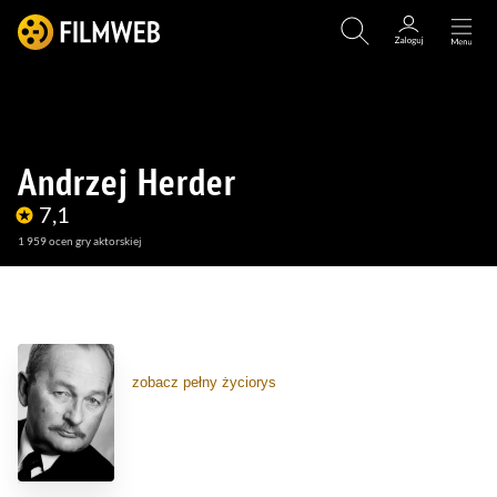
Andrzej Herder
7,1
1 959
ocen gry aktorskiej
(74)
(6)
zobacz pełny życiorys