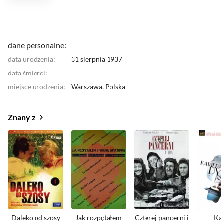
dane personalne:
data urodzenia:
31 sierpnia 1937
data śmierci:
miejsce urodzenia:
Warszawa,
Polska
Znany z
Daleko od szosy
Jak rozpętałem
Czterej pancerni i
Ka