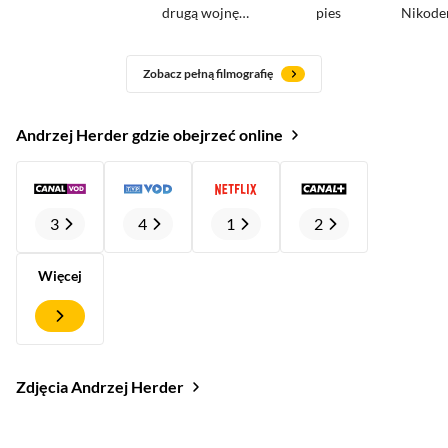
drugą wojnę
pies
Nikod
światową
Zobacz pełną filmografię
Andrzej Herder gdzie obejrzeć online
3
4
1
2
Więcej
Zdjęcia Andrzej Herder