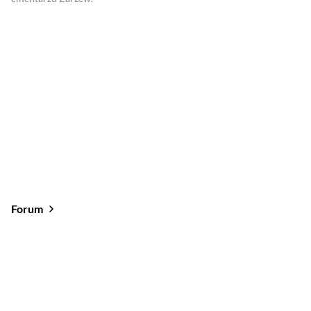
Forum
Od najlepszych
Od najnowszych
Od najlepszych