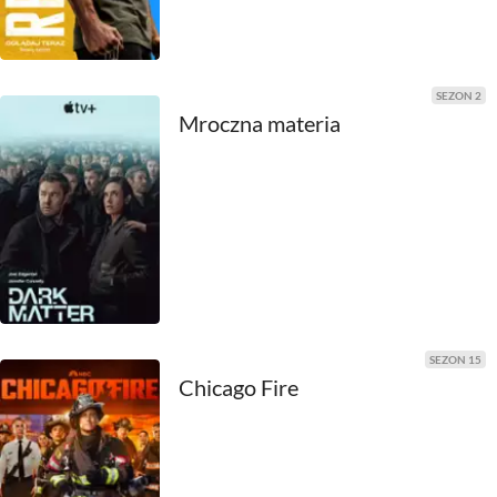
1980
1979
1978
SEZON 2
Mroczna materia
1977
1976
1975
1974
1973
SEZON 15
1972
Chicago Fire
1971
1970