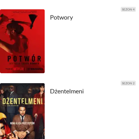
SEZON 4
2000
Potwory
1999
1998
1997
1996
1995
SEZON 2
Dżentelmeni
1994
1993
1992
1991