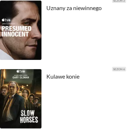
SEZON 2
2011
Uznany za niewinnego
2010
2009
2008
2007
2006
SEZON 6
Kulawe konie
2005
2004
2003
2002
2001