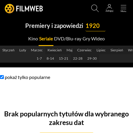
Premiery i zapowiedzi
1920
Kino
Seriale
DVD/Blu-ray
Gry Wideo
2029
Styczeń
Luty
Marzec
Kwiecień
Maj
Czerwiec
Lipiec
Sierpień
Wr
2028
1-7
8-14
15-21
22-28
29-30
2027
pokaż tylko popularne
2026
2025
2024
Brak popularnych tytułów dla wybranego
2023
zakresu dat
2022