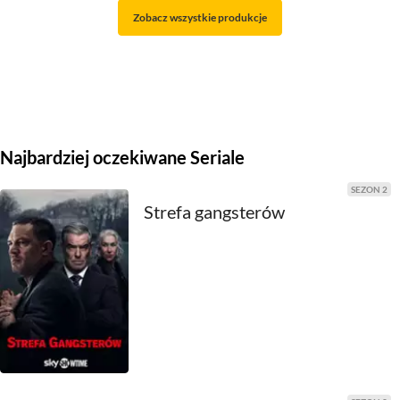
Zobacz wszystkie produkcje
2021
2020
2019
2018
Najbardziej oczekiwane Seriale
2017
SEZON 2
Strefa gangsterów
2016
2015
2014
2013
2012