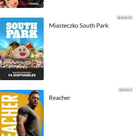
1990
1989
SEZON 29
Miasteczko South Park
1988
1987
1986
1985
1984
SEZON 4
Reacher
1983
1982
1981