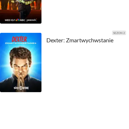
1969
1968
1967
SEZON 2
Dexter: Zmartwychwstanie
1966
1965
1964
1963
1962
1961
1960