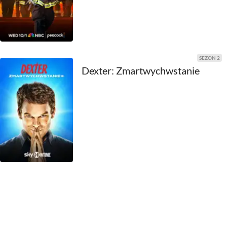
1969
1968
1967
SEZON 2
Dexter: Zmartwychwstanie
1966
1965
1964
1963
1962
1961
1960