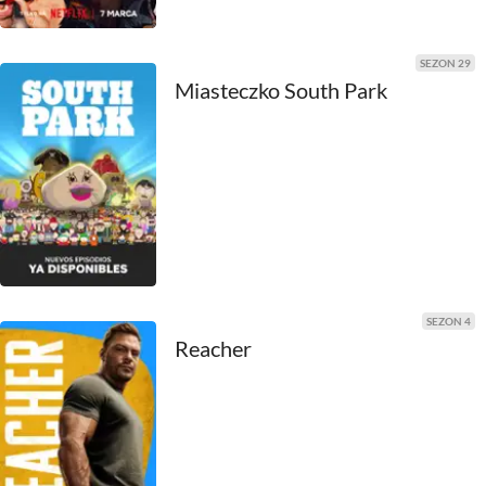
1990
1989
SEZON 29
Miasteczko South Park
1988
1987
1986
1985
1984
SEZON 4
Reacher
1983
1982
1981