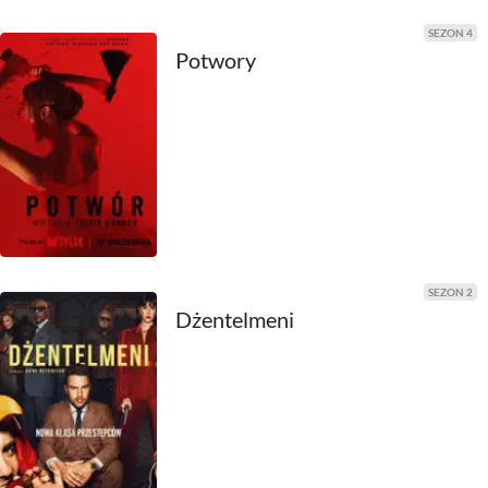
SEZON 4
2000
Potwory
1999
1998
1997
1996
1995
SEZON 2
Dżentelmeni
1994
1993
1992
1991