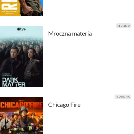
1980
1979
1978
SEZON 2
Mroczna materia
1977
1976
1975
1974
1973
SEZON 15
1972
Chicago Fire
1971
1970