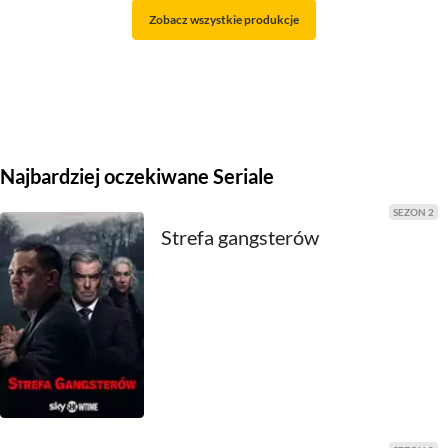
Zobacz wszystkie produkcje
2021
2020
2019
2018
Najbardziej oczekiwane Seriale
2017
SEZON 2
Strefa gangsterów
2016
2015
2014
2013
2012