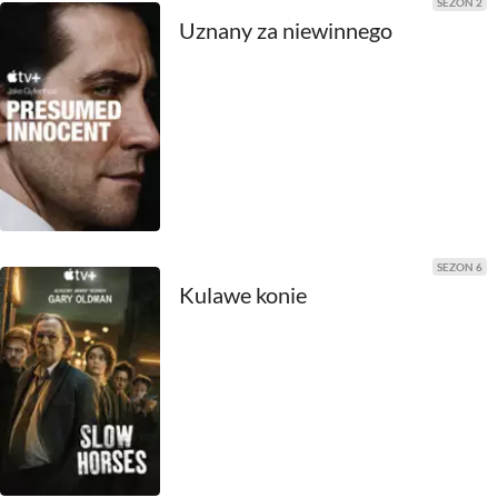
SEZON 2
2011
Uznany za niewinnego
2010
2009
2008
2007
2006
SEZON 6
Kulawe konie
2005
2004
2003
2002
2001