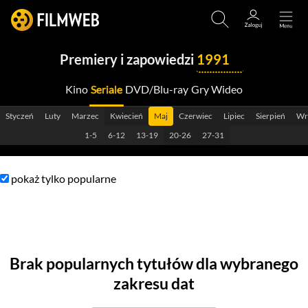
Premiery i zapowiedzi
1991
Kino
Seriale
DVD/Blu-ray
Gry Wideo
2029
Styczeń
Luty
Marzec
Kwiecień
Maj
Czerwiec
Lipiec
Sierpień
Wr
2028
1-5
6-12
13-19
20-26
27-31
2027
pokaż tylko popularne
2026
2025
2024
Brak popularnych tytułów dla wybranego
2023
zakresu dat
2022