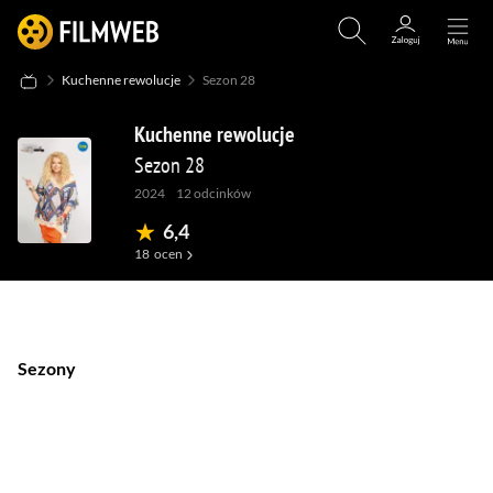
Kuchenne rewolucje
Sezon 28
Kuchenne rewolucje
Sezon 28
2024
12
odcinków
6,4
18
ocen
(313)
(4)
(1
Sezony