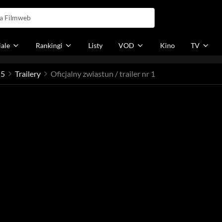
iale
Rankingi
Listy
VOD
Kino
TV
 5
Trailery
Oficjalny zwiastun / trailer nr 1