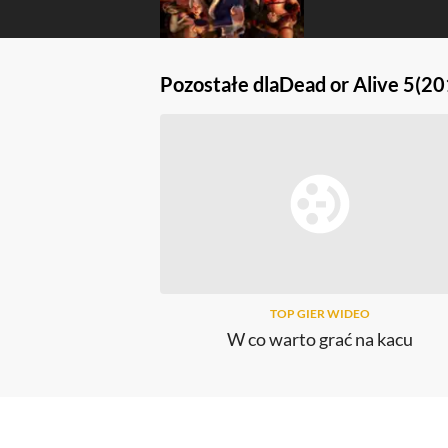
Pozostałe dla
Dead or Alive 5
(20
TOP GIER WIDEO
W co warto grać na kacu