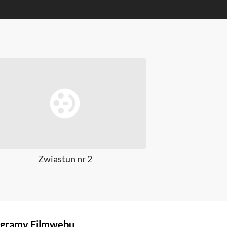
Zwiastun nr 2
Zw
gramy Filmwebu