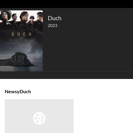
Duch
2023
Newsy
Duch