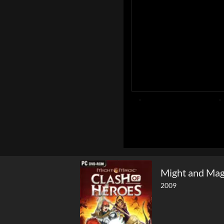
Might and Magi
2009