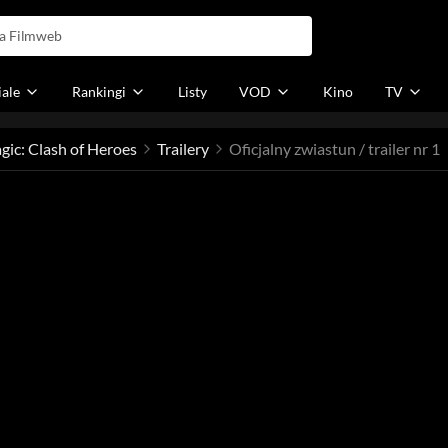
iale
Rankingi
Listy
VOD
Kino
TV
ic: Clash of Heroes
Trailery
Oficjalny zwiastun / trailer nr 1