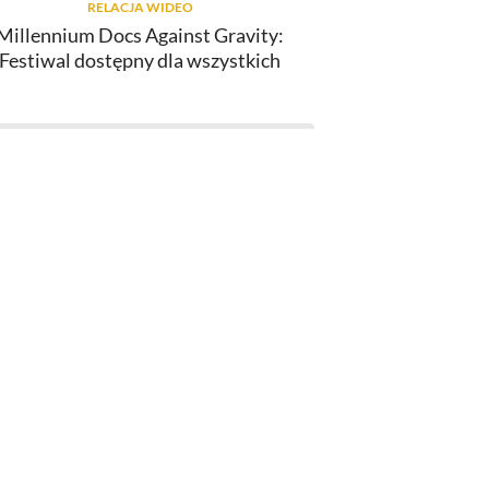
RELACJA WIDEO
Millennium Docs Against Gravity:
Festiwal dostępny dla wszystkich
SERIAL KILLERS
"Ted Lasso" (4. sezon): recenzja
pierwszego odcinka